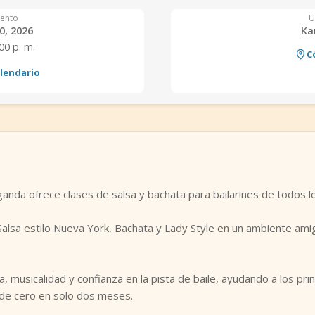
ento
U
0, 2026
Ka
:00 p. m.
C
alendario
ganda ofrece clases de salsa y bachata para bailarines de todos lo
lsa estilo Nueva York, Bachata y Lady Style en un ambiente amig
da, musicalidad y confianza en la pista de baile, ayudando a los p
de cero en solo dos meses.