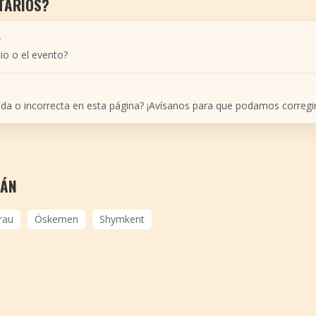
TARIOS?
r
io o el evento?
ada o incorrecta en esta página? ¡Avísanos para que podamos corregir
TÁN
rau
Öskemen
Shymkent