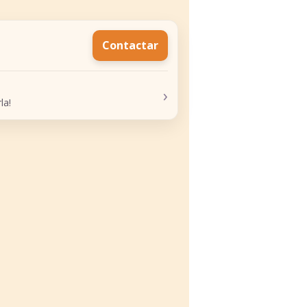
Contactar
›
la!