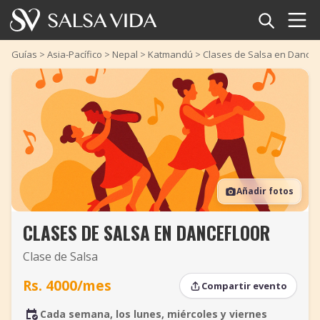
Inicio
Guías
>
Asia-Pacífico
>
Nepal
>
Katmandú
>
Clases de Salsa en DanceF
Eventos
Noticias
Artículos
Añadir fotos
Videos
CLASES DE SALSA EN DANCEFLOOR
Glosario
Clase de Salsa
Tienda
Rs. 4000/mes
Compartir evento
TuneTempo
Cada semana, los lunes, miércoles y viernes