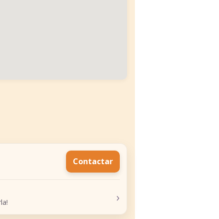
Contactar
›
la!