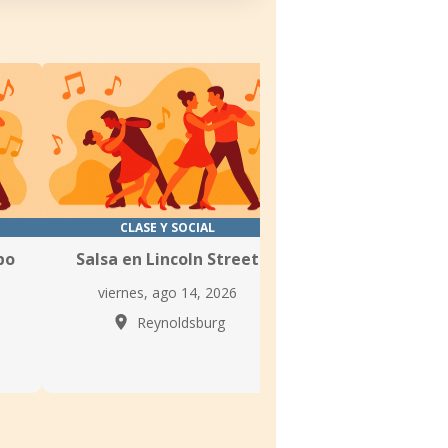
CLASE Y SOCIAL
CLASE Y SOC
po
Salsa en Lincoln Street
Clase de Salsa 
Salsaman
viernes, ago 14, 2026
lunes, ago 10,
Reynoldsburg
Dublí