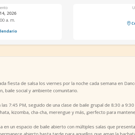
ento
U
14, 2026
:00 a. m.
C
alendario
ada fiesta de salsa los viernes por la noche cada semana en Dan
n, baile social y ambiente comunitario.
 las 7:45 PM, seguido de una clase de baile grupal de 8:30 a 9:30
hata, kizomba, cha-cha, merengue y más, ¡perfecto para mantener 
ma en un espacio de baile abierto con múltiples salas que presenta
e permanece abierto hasta tarde para aquellos que aman la bachata