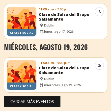
11:00 a. m. - 9:00 p. m.
Compar
Clase de Salsa del Grupo
Salsamante
Dublín
lunes, ago 17, 2026
CLASE Y SOCIAL
MIÉRCOLES, AGOSTO 19, 2026
11:00 a. m. - 9:00 p. m.
Compar
Clase de Salsa del Grupo
Salsamante
Dublín
miércoles, ago 19, 2026
CLASE Y SOCIAL
CARGAR MÁS EVENTOS