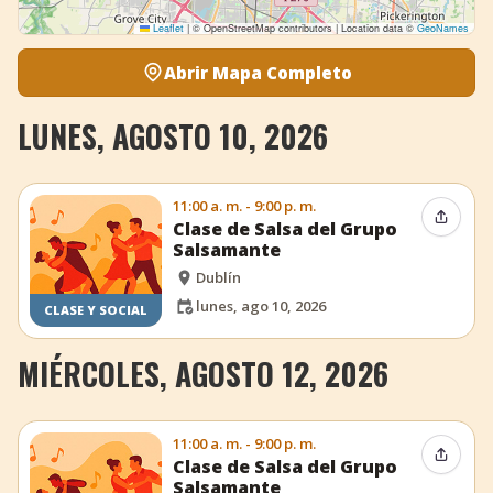
Leaflet
|
© OpenStreetMap contributors | Location data ©
GeoNames
Abrir Mapa Completo
LUNES, AGOSTO 10, 2026
11:00 a. m. - 9:00 p. m.
Compar
Clase de Salsa del Grupo
Salsamante
Dublín
lunes, ago 10, 2026
CLASE Y SOCIAL
MIÉRCOLES, AGOSTO 12, 2026
11:00 a. m. - 9:00 p. m.
Compar
Clase de Salsa del Grupo
Salsamante