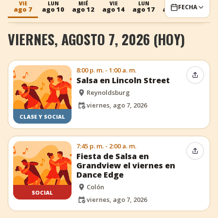
VIE
LUN
MIÉ
VIE
LUN
MIÉ
FECHA
ago 7
ago 10
ago 12
ago 14
ago 17
ago 19
+
Añadir evento
VIERNES, AGOSTO 7, 2026 (HOY)
8:00 p. m. - 1:00 a. m.
Compar
Salsa en Lincoln Street
Reynoldsburg
viernes, ago 7, 2026
CLASE Y SOCIAL
7:45 p. m. - 2:00 a. m.
Compar
Fiesta de Salsa en
Grandview el viernes en
Dance Edge
Colón
SOCIAL
viernes, ago 7, 2026