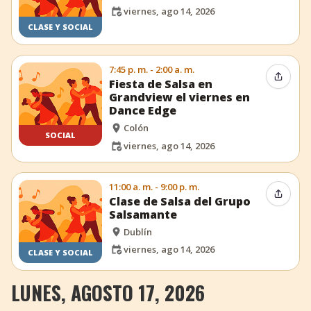
viernes, ago 14, 2026
CLASE Y SOCIAL
7:45 p. m. - 2:00 a. m.
Compar
Fiesta de Salsa en
Grandview el viernes en
Dance Edge
Colón
SOCIAL
viernes, ago 14, 2026
11:00 a. m. - 9:00 p. m.
Compar
Clase de Salsa del Grupo
Salsamante
Dublín
viernes, ago 14, 2026
CLASE Y SOCIAL
LUNES, AGOSTO 17, 2026