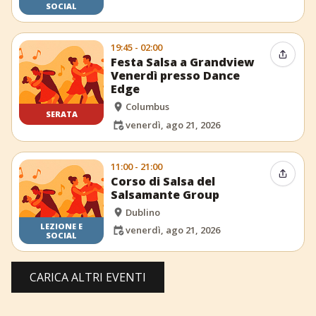
SOCIAL
19:45 - 02:00
Condiv
Festa Salsa a Grandview
Venerdì presso Dance
Edge
Columbus
SERATA
venerdì, ago 21, 2026
11:00 - 21:00
Condiv
Corso di Salsa del
Salsamante Group
Dublino
LEZIONE E
venerdì, ago 21, 2026
SOCIAL
CARICA ALTRI EVENTI