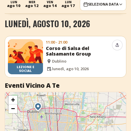
LUN
MER
VEN
LUN
MER
VEN
SELEZIONA DATA
ago 10
ago 12
ago 14
ago 17
ago 19
ago 21
+
Aggiungi evento
LUNEDÌ, AGOSTO 10, 2026
11:00 - 21:00
Condiv
Corso di Salsa del
Salsamante Group
Dublino
LEZIONE E
lunedì, ago 10, 2026
SOCIAL
Eventi Vicino A Te
+
−