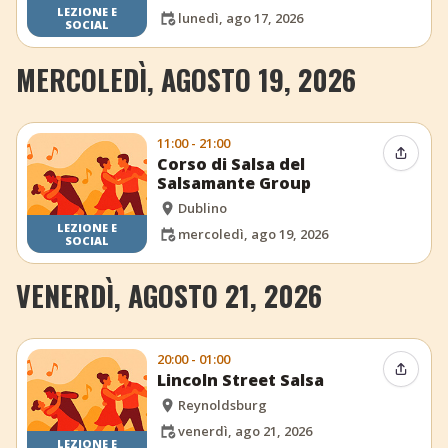
LEZIONE E
lunedì, ago 17, 2026
SOCIAL
MERCOLEDÌ, AGOSTO 19, 2026
11:00 - 21:00
Condiv
Corso di Salsa del
Salsamante Group
Dublino
LEZIONE E
mercoledì, ago 19, 2026
SOCIAL
VENERDÌ, AGOSTO 21, 2026
20:00 - 01:00
Condiv
Lincoln Street Salsa
Reynoldsburg
venerdì, ago 21, 2026
LEZIONE E