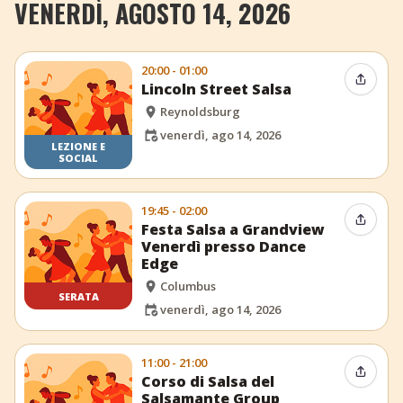
VENERDÌ, AGOSTO 14, 2026
20:00 - 01:00
Condiv
Lincoln Street Salsa
Reynoldsburg
venerdì, ago 14, 2026
LEZIONE E
SOCIAL
19:45 - 02:00
Condiv
Festa Salsa a Grandview
Venerdì presso Dance
Edge
Columbus
SERATA
venerdì, ago 14, 2026
11:00 - 21:00
Condiv
Corso di Salsa del
Salsamante Group