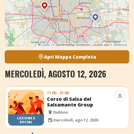
Leaflet
|
© OpenStreetMap contributors | Location data ©
GeoNames
Apri Mappa Completa
MERCOLEDÌ, AGOSTO 12, 2026
11:00 - 21:00
Condiv
Corso di Salsa del
Salsamante Group
Dublino
LEZIONE E
mercoledì, ago 12, 2026
SOCIAL