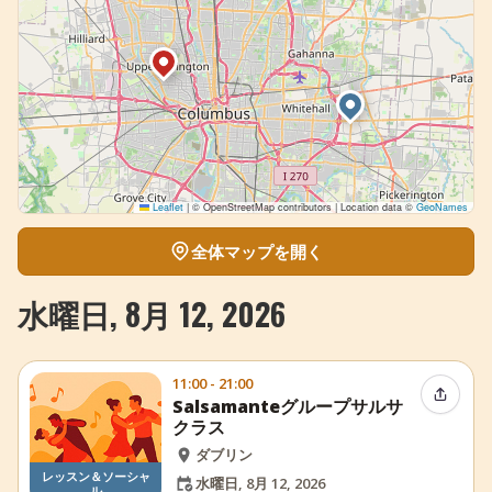
Leaflet
|
© OpenStreetMap contributors | Location data ©
GeoNames
全体マップを開く
水曜日, 8月 12, 2026
11:00 - 21:00
イベン
Salsamanteグループサルサ
クラス
ダブリン
レッスン＆ソーシャ
水曜日, 8月 12, 2026
ル