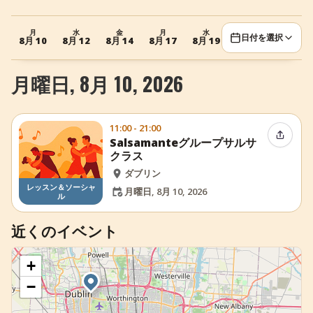
+
イベントを追加
月
水
金
月
水
金
日付を選択
8月 10
8月 12
8月 14
8月 17
8月 19
8月 21
月曜日, 8月 10, 2026
11:00 - 21:00
イベン
Salsamanteグループサルサ
クラス
ダブリン
レッスン＆ソーシャ
月曜日, 8月 10, 2026
ル
近くのイベント
+
−