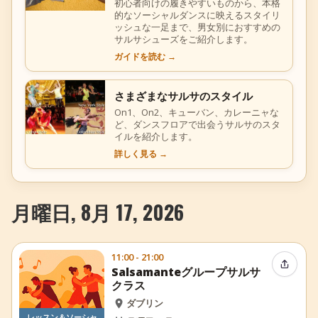
初心者向けの履きやすいものから、本格
的なソーシャルダンスに映えるスタイリ
ッシュな一足まで、男女別におすすめの
サルサシューズをご紹介します。
ガイドを読む
→
さまざまなサルサのスタイル
On1、On2、キューバン、カレーニャな
ど、ダンスフロアで出会うサルサのスタ
イルを紹介します。
詳しく見る
→
月曜日, 8月 17, 2026
11:00 - 21:00
イベン
Salsamanteグループサルサ
クラス
ダブリン
レッスン＆ソーシャ