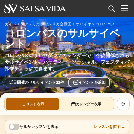
ホーム
ガイド
>
北アメリカ
>
アメリカ合衆国
>
オハイオ
>
コロンバス
コロンバスのサルサイベ
イベント
ント
ニュース
コロンバスのサルサダンスカレンダーで、今後開催される
サルサイベント、パーティー、ソーシャル、フェスティバ
記事
ルをチェックできます。
動画
+
近日開催のサルサイベント22件
イベントを追加
サルサ用語集
リスト表示
カレンダー表示
地図を
ショップ
TuneTempo
サルサレッスンを表示
レッスンを探す
→