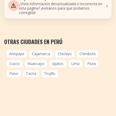
›
¿Viste información desactualizada o incorrecta en
esta página? ¡Avísanos para que podamos
corregirla!
OTRAS CIUDADES EN PERÚ
Arequipa
Cajamarca
Chiclayo
Chimbote
Cusco
Huancayo
Iquitos
Lima
Piura
Puno
Tacna
Trujillo