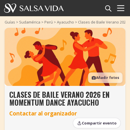
Inicio
Guías
>
Sudamérica
>
Perú
>
Ayacucho
>
Clases de Baile Verano 202
Eventos
Noticias
Artículos
Añadir fotos
Videos
CLASES DE BAILE VERANO 2026 EN
Glosario
MOMENTUM DANCE AYACUCHO
Tienda
Contactar al organizador
TuneTempo
Compartir evento