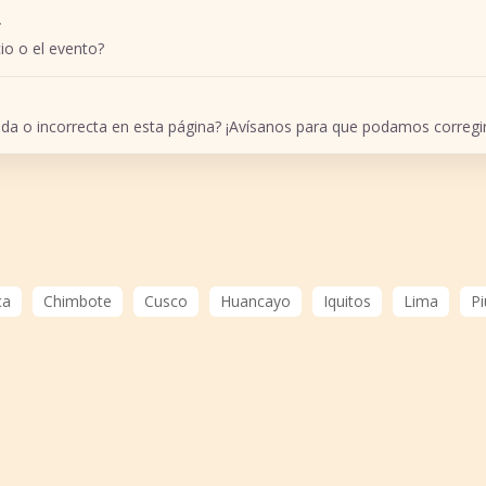
r
io o el evento?
ada o incorrecta en esta página? ¡Avísanos para que podamos corregir
ca
Chimbote
Cusco
Huancayo
Iquitos
Lima
Pi