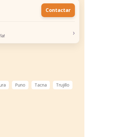
Contactar
›
la!
ura
Puno
Tacna
Trujillo