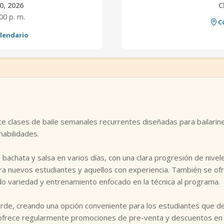
0, 2026
C
:00 p. m.
C
alendario
ece clases de baile semanales recurrentes diseñadas para bailar
habilidades.
e bachata y salsa en varios días, con una clara progresión de nivel
ara nuevos estudiantes y aquellos con experiencia. También se of
do variedad y entrenamiento enfocado en la técnica al programa.
 tarde, creando una opción conveniente para los estudiantes que 
o ofrece regularmente promociones de pre-venta y descuentos en