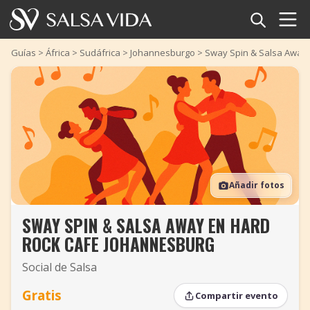
Inicio
Guías
>
África
>
Sudáfrica
>
Johannesburgo
>
Sway Spin & Salsa Away
Eventos
Noticias
Artículos
Añadir fotos
Videos
SWAY SPIN & SALSA AWAY EN HARD
Glosario
ROCK CAFE JOHANNESBURG
Tienda
Social de Salsa
TuneTempo
Gratis
Compartir evento