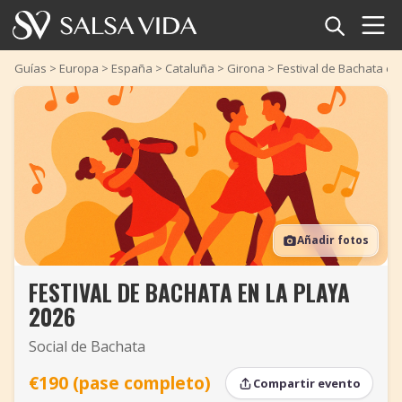
Inicio
Guías
>
Europa
>
España
>
Cataluña
>
Girona
>
Festival de Bachata en
Eventos
Noticias
Artículos
Añadir fotos
Videos
FESTIVAL DE BACHATA EN LA PLAYA
Glosario
2026
Tienda
Social de Bachata
TuneTempo
€190 (pase completo)
Compartir evento