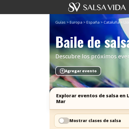
Guías
>
Europa
>
España
>
Cataluña
>
Llo
Baile de sals
Descubre los próximos evento
+
Agregar evento
Explorar eventos de salsa en 
Mar
Mostrar clases de salsa