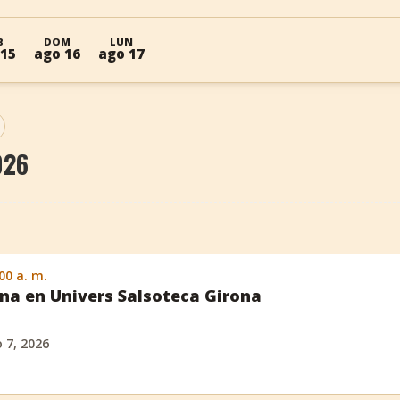
B
DOM
LUN
 15
ago 16
ago 17
026
:00 a. m.
na en Univers Salsoteca Girona
o 7, 2026