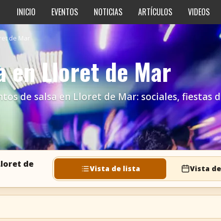
INICIO
EVENTOS
NOTICIAS
ARTÍCULOS
VIDEOS
ret de Mar
a en Lloret de Mar
s de salsa en Lloret de Mar: sociales, fiestas de
Lloret de
Vista de lista
Vista de