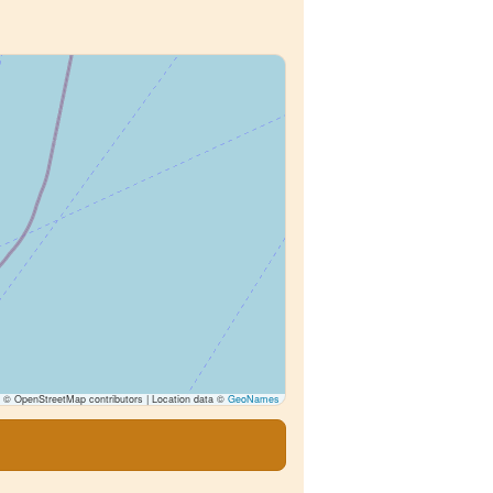
© OpenStreetMap contributors | Location data ©
GeoNames