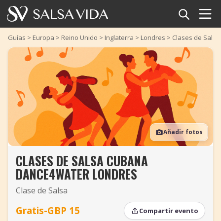
Inicio
Guías
>
Europa
>
Reino Unido
>
Inglaterra
>
Londres
>
Clases de Sals
Eventos
Noticias
Artículos
Añadir fotos
Videos
CLASES DE SALSA CUBANA
Glosario
DANCE4WATER LONDRES
Tienda
Clase de Salsa
TuneTempo
Gratis-GBP 15
Compartir evento