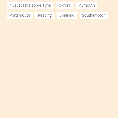
Nuevacastle sobre Tyne
Oxford
Plymouth
Portsmouth
Reading
Sheffield
Southampton