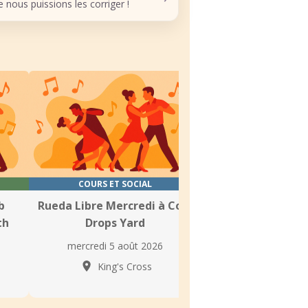
nous puissions les corriger !
COURS ET SOCIAL
COURS
b
Rueda Libre Mercredi à Coal
Cours hebdomad
th
Drops Yard
Salsa & Bach
l’Académie de Da
mercredi 5 août 2026
Caramelo à L
King's Cross
mercredi 5 aoû
Londr