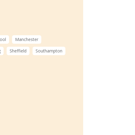
ool
Manchester
g
Sheffield
Southampton