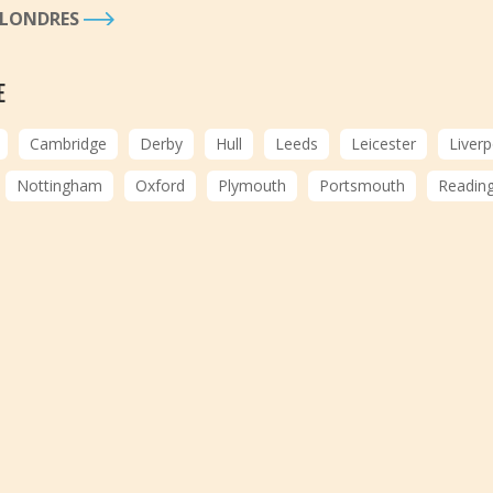
À LONDRES
E
Cambridge
Derby
Hull
Leeds
Leicester
Liverp
Nottingham
Oxford
Plymouth
Portsmouth
Readin