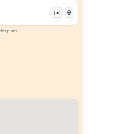
✉️
🌐
des plans.