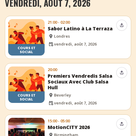
VENDREDI, AOÛT 7, 2026
21:00 - 02:00
Partag
Sabor Latino à La Terraza
Londres
vendredi, août 7, 2026
COURS ET
SOCIAL
20:00
Partag
Premiers Vendredis Salsa
Sociaux Avec Club Salsa
Hull
Beverley
COURS ET
SOCIAL
vendredi, août 7, 2026
15:00 - 05:00
Partag
MotionCITY 2026
Birmingham