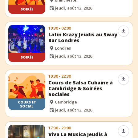
jeudi, août 13, 2026
SOIRÉE
19:30 - 02:00
Partag
Latin Krazy Jeudis au Sway
Bar Londres
Londres
jeudi, août 13, 2026
SOIRÉE
19:30 - 22:30
Partag
Cours de Salsa Cubaine à
Cambridge & Soirées
Sociales
Cambridge
COURS ET
SOCIAL
jeudi, août 13, 2026
17:30 - 23:00
Partag
Viva La Musica Jeudis à