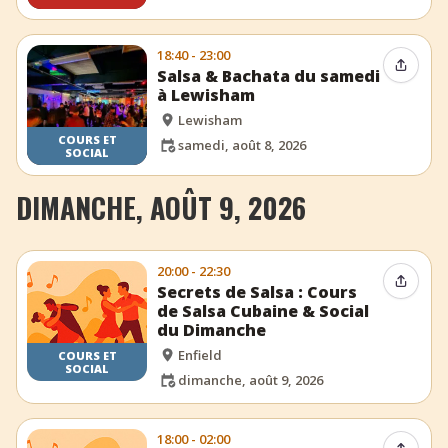
18:40 - 23:00
Partag
Salsa & Bachata du samedi
à Lewisham
Lewisham
COURS ET
samedi, août 8, 2026
SOCIAL
DIMANCHE, AOÛT 9, 2026
20:00 - 22:30
Partag
Secrets de Salsa : Cours
de Salsa Cubaine & Social
du Dimanche
Enfield
COURS ET
SOCIAL
dimanche, août 9, 2026
18:00 - 02:00