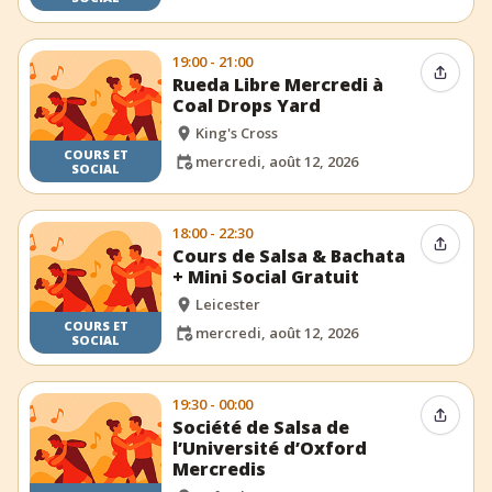
19:00 - 21:00
Partag
Rueda Libre Mercredi à
Coal Drops Yard
King's Cross
COURS ET
mercredi, août 12, 2026
SOCIAL
18:00 - 22:30
Partag
Cours de Salsa & Bachata
+ Mini Social Gratuit
Leicester
COURS ET
mercredi, août 12, 2026
SOCIAL
19:30 - 00:00
Partag
Société de Salsa de
l’Université d’Oxford
Mercredis