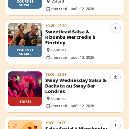
Oxford
COURS ET
SOCIAL
mercredi, août 12, 2026
19:45 - 23:30
Partag
Sweetlead Salsa &
Kizomba Mercredis à
Finchley
Londres
COURS ET
SOCIAL
mercredi, août 12, 2026
19:00 - 23:59
Partag
Sway Wednesday Salsa &
Bachata au Sway Bar
Londres
Londres
SOIRÉE
mercredi, août 12, 2026
19:00 - 01:00
Partag
Salsa Social à Manchester