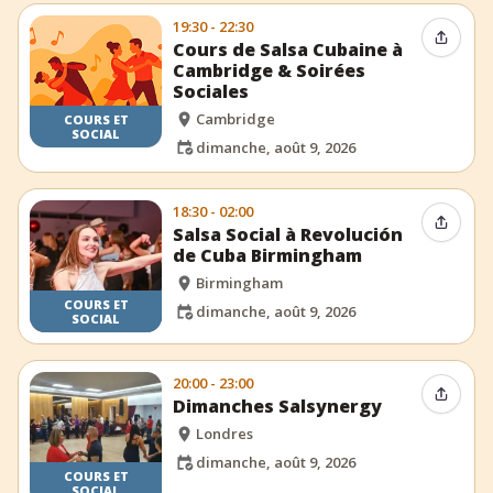
19:30 - 22:30
Partag
Cours de Salsa Cubaine à
Cambridge & Soirées
Sociales
Cambridge
COURS ET
SOCIAL
dimanche, août 9, 2026
18:30 - 02:00
Partag
Salsa Social à Revolución
de Cuba Birmingham
Birmingham
COURS ET
dimanche, août 9, 2026
SOCIAL
20:00 - 23:00
Partag
Dimanches Salsynergy
Londres
dimanche, août 9, 2026
COURS ET
SOCIAL