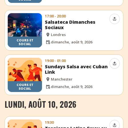
17:00 - 20:00
Partag
Salsateca Dimanches
Sociaux
Londres
COURS ET
dimanche, août 9, 2026
SOCIAL
19:00 - 01:00
Partag
Sundays Salsa avec Cuban
Link
Manchester
COURS ET
dimanche, août 9, 2026
SOCIAL
LUNDI, AOÛT 10, 2026
19:30
Partag