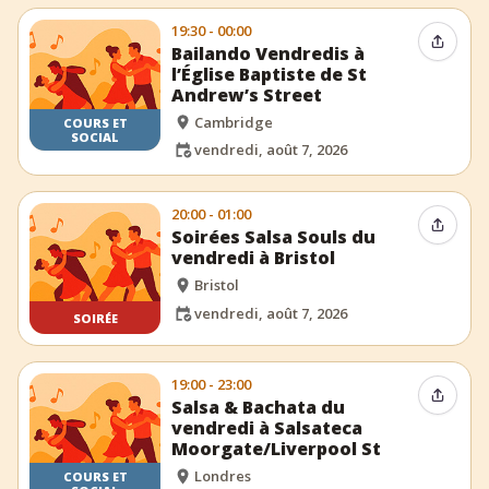
19:30 - 00:00
Partag
Bailando Vendredis à
l’Église Baptiste de St
Andrew’s Street
Cambridge
COURS ET
SOCIAL
vendredi, août 7, 2026
20:00 - 01:00
Partag
Soirées Salsa Souls du
vendredi à Bristol
Bristol
vendredi, août 7, 2026
SOIRÉE
19:00 - 23:00
Partag
Salsa & Bachata du
vendredi à Salsateca
Moorgate/Liverpool St
Londres
COURS ET