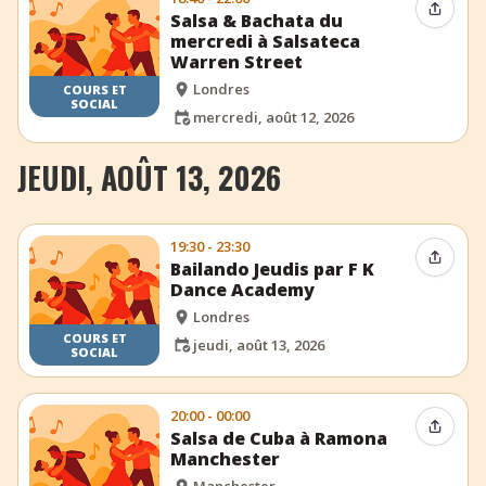
Partag
Salsa & Bachata du
mercredi à Salsateca
Warren Street
Londres
COURS ET
SOCIAL
mercredi, août 12, 2026
JEUDI, AOÛT 13, 2026
19:30 - 23:30
Partag
Bailando Jeudis par F K
Dance Academy
Londres
COURS ET
jeudi, août 13, 2026
SOCIAL
20:00 - 00:00
Partag
Salsa de Cuba à Ramona
Manchester
Manchester