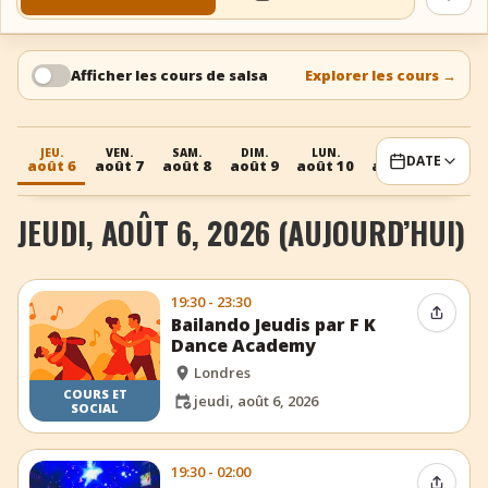
Voir 
+
Ajouter un événement
Afficher les cours de salsa
Explorer les cours
→
JEU.
VEN.
SAM.
DIM.
LUN.
MAR.
MER
DATE
août 6
août 7
août 8
août 9
août 10
août 11
août 
JEUDI, AOÛT 6, 2026 (AUJOURD’HUI)
19:30 - 23:30
Partag
Bailando Jeudis par F K
Dance Academy
Londres
COURS ET
jeudi, août 6, 2026
SOCIAL
19:30 - 02:00
Partag