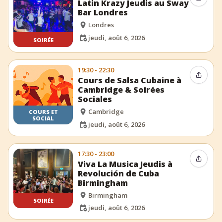
Latin Krazy Jeudis au Sway
Bar Londres
Londres
jeudi, août 6, 2026
SOIRÉE
19:30 - 22:30
Partag
Cours de Salsa Cubaine à
Cambridge & Soirées
Sociales
Cambridge
COURS ET
SOCIAL
jeudi, août 6, 2026
17:30 - 23:00
Partag
Viva La Musica Jeudis à
Revolución de Cuba
Birmingham
Birmingham
SOIRÉE
jeudi, août 6, 2026