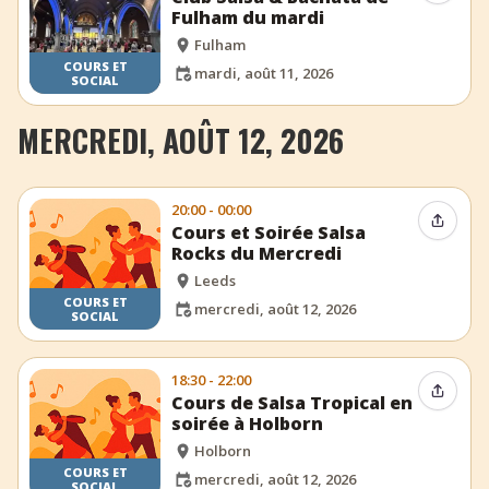
Fulham du mardi
Fulham
COURS ET
mardi, août 11, 2026
SOCIAL
MERCREDI, AOÛT 12, 2026
20:00 - 00:00
Partag
Cours et Soirée Salsa
Rocks du Mercredi
Leeds
COURS ET
mercredi, août 12, 2026
SOCIAL
18:30 - 22:00
Partag
Cours de Salsa Tropical en
soirée à Holborn
Holborn
COURS ET
mercredi, août 12, 2026
SOCIAL