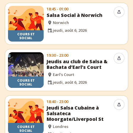
18:45 - 01:00
Partag
Salsa Social à Norwich
Norwich
jeudi, août 6, 2026
COURS ET
SOCIAL
19:30 - 23:00
Partag
Jeudis au club de Salsa &
Bachata d’Earl’s Court
Earl’s Court
COURS ET
jeudi, août 6, 2026
SOCIAL
18:40 - 23:00
Partag
Jeudi Salsa Cubaine à
Salsateca
Moorgate/Liverpool St
Londres
COURS ET
SOCIAL