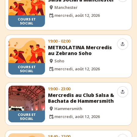
Manchester
mercredi, août 12, 2026
COURS ET
SOCIAL
19:00 - 02:00
Partag
METROLATINA Mercredis
au Zebrano Soho
Soho
COURS ET
mercredi, août 12, 2026
SOCIAL
19:00 - 23:00
Partag
Mercredis au Club Salsa &
Bachata de Hammersmith
Hammersmith
COURS ET
mercredi, août 12, 2026
SOCIAL
18:40 - 22:00