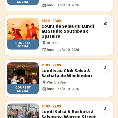
SOCIAL
lundi, août 10, 2026
19:30 - 22:00
Partag
Cours de Salsa du Lundi
au Studio Southbank
Upstairs
Bristol
COURS ET
SOCIAL
lundi, août 10, 2026
19:00 - 23:00
Partag
Lundis au Club Salsa &
Bachata de Wimbledon
Wimbledon
COURS ET
lundi, août 10, 2026
SOCIAL
19:00 - 22:00
Partag
Lundi Salsa & Bachata à
Salsateca Warren Street