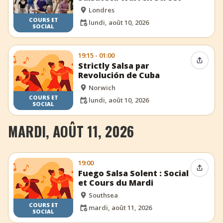
Londres
COURS ET
lundi, août 10, 2026
SOCIAL
19:15 - 01:00
Partag
Strictly Salsa par
Revolución de Cuba
Norwich
COURS ET
lundi, août 10, 2026
SOCIAL
MARDI, AOÛT 11, 2026
19:00
Partag
Fuego Salsa Solent : Social
et Cours du Mardi
Southsea
COURS ET
mardi, août 11, 2026
SOCIAL