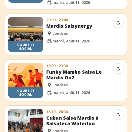
mardi, août 11, 2026
20:00 - 23:00
Partag
Mardis Salsynergy
Londres
mardi, août 11, 2026
COURS ET
SOCIAL
19:00 - 23:30
Partag
Funky Mambo Salsa Le
Mardis On2
Londres
COURS ET
mardi, août 11, 2026
SOCIAL
18:10 - 20:30
Partag
Cuban Salsa Mardis à
Salsateca Waterloo
Londres