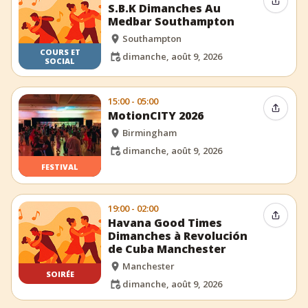
Partag
S.B.K Dimanches Au
Medbar Southampton
Southampton
COURS ET
dimanche, août 9, 2026
SOCIAL
15:00 - 05:00
Partag
MotionCITY 2026
Birmingham
dimanche, août 9, 2026
FESTIVAL
19:00 - 02:00
Partag
Havana Good Times
Dimanches à Revolución
de Cuba Manchester
Manchester
SOIRÉE
dimanche, août 9, 2026