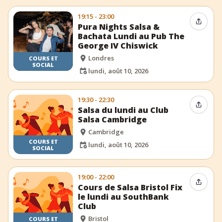
19:15 - 23:00
Partag
Pura Nights Salsa &
Bachata Lundi au Pub The
George IV Chiswick
Londres
COURS ET
SOCIAL
lundi, août 10, 2026
19:30 - 22:30
Partag
Salsa du lundi au Club
Salsa Cambridge
Cambridge
COURS ET
lundi, août 10, 2026
SOCIAL
19:00 - 22:00
Partag
Cours de Salsa Bristol Fix
le lundi au SouthBank
Club
Bristol
COURS ET