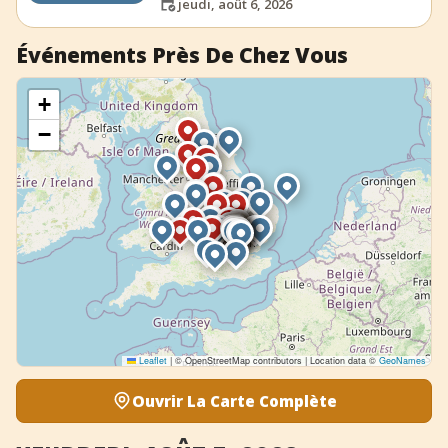
jeudi, août 6, 2026
Événements Près De Chez Vous
+
−
Leaflet
|
© OpenStreetMap contributors | Location data ©
GeoNames
Ouvrir La Carte Complète