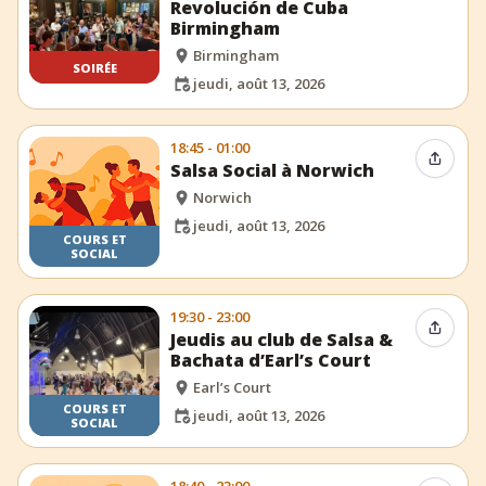
Revolución de Cuba
Birmingham
Birmingham
SOIRÉE
jeudi, août 13, 2026
18:45 - 01:00
Partag
Salsa Social à Norwich
Norwich
jeudi, août 13, 2026
COURS ET
SOCIAL
19:30 - 23:00
Partag
Jeudis au club de Salsa &
Bachata d’Earl’s Court
Earl’s Court
COURS ET
jeudi, août 13, 2026
SOCIAL