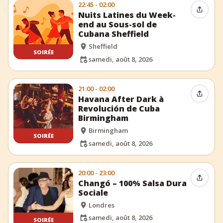
22:45 - 02:00
Partag
Nuits Latines du Week-
end au Sous-sol de
Cubana Sheffield
Sheffield
SOIRÉE
samedi, août 8, 2026
21:00 - 02:00
Partag
Havana After Dark à
Revolución de Cuba
Birmingham
Birmingham
SOIRÉE
samedi, août 8, 2026
20:00 - 23:00
Partag
Changó – 100% Salsa Dura
Sociale
Londres
samedi, août 8, 2026
SOIRÉE