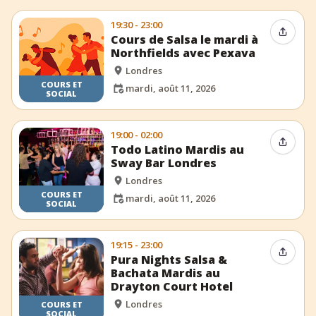
19:30 - 23:00
Partag
Cours de Salsa le mardi à
Northfields avec Pexava
Londres
COURS ET
mardi, août 11, 2026
SOCIAL
19:00 - 02:00
Partag
Todo Latino Mardis au
Sway Bar Londres
Londres
COURS ET
mardi, août 11, 2026
SOCIAL
19:15 - 23:00
Partag
Pura Nights Salsa &
Bachata Mardis au
Drayton Court Hotel
Londres
COURS ET
SOCIAL