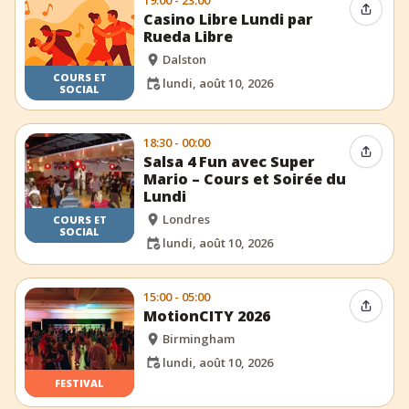
19:00 - 23:00
Partag
Casino Libre Lundi par
Rueda Libre
Dalston
COURS ET
lundi, août 10, 2026
SOCIAL
18:30 - 00:00
Partag
Salsa 4 Fun avec Super
Mario – Cours et Soirée du
Lundi
Londres
COURS ET
SOCIAL
lundi, août 10, 2026
15:00 - 05:00
Partag
MotionCITY 2026
Birmingham
lundi, août 10, 2026
FESTIVAL