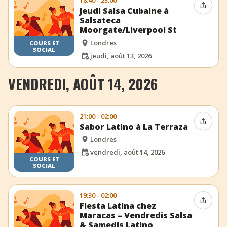
18:40 - 23:00
Partag
Jeudi Salsa Cubaine à
Salsateca
Moorgate/Liverpool St
Londres
COURS ET
SOCIAL
jeudi, août 13, 2026
VENDREDI, AOÛT 14, 2026
21:00 - 02:00
Partag
Sabor Latino à La Terraza
Londres
vendredi, août 14, 2026
COURS ET
SOCIAL
19:30 - 02:00
Partag
Fiesta Latina chez
Maracas – Vendredis Salsa
& Samedis Latino