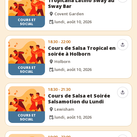
Tropicana Latino Sway au
Sway Bar
Covent Garden
COURS ET
lundi, août 10, 2026
SOCIAL
18:30 - 22:00
Partag
Cours de Salsa Tropical en
soirée à Holborn
Holborn
COURS ET
lundi, août 10, 2026
SOCIAL
18:30 - 21:30
Partag
Cours de Salsa et Soirée
Salsamotion du Lundi
Lewisham
COURS ET
lundi, août 10, 2026
SOCIAL