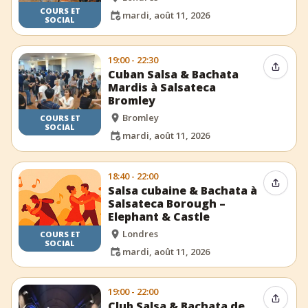
COURS ET
mardi, août 11, 2026
SOCIAL
19:00 - 22:30
Partag
Cuban Salsa & Bachata
Mardis à Salsateca
Bromley
Bromley
COURS ET
SOCIAL
mardi, août 11, 2026
18:40 - 22:00
Partag
Salsa cubaine & Bachata à
Salsateca Borough –
Elephant & Castle
Londres
COURS ET
SOCIAL
mardi, août 11, 2026
19:00 - 22:00
Partag
Club Salsa & Bachata de