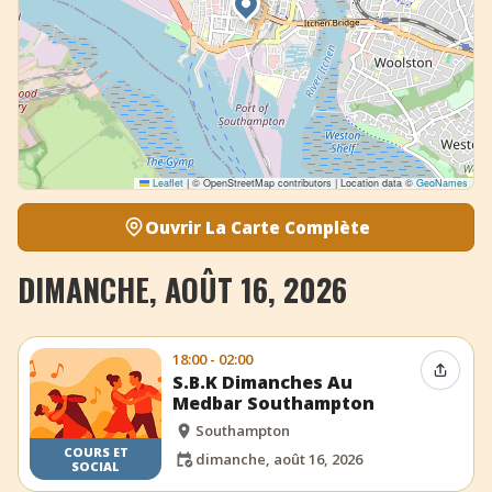
Leaflet
|
© OpenStreetMap contributors | Location data ©
GeoNames
Ouvrir La Carte Complète
DIMANCHE, AOÛT 16, 2026
18:00 - 02:00
Partag
S.B.K Dimanches Au
Medbar Southampton
Southampton
COURS ET
dimanche, août 16, 2026
SOCIAL