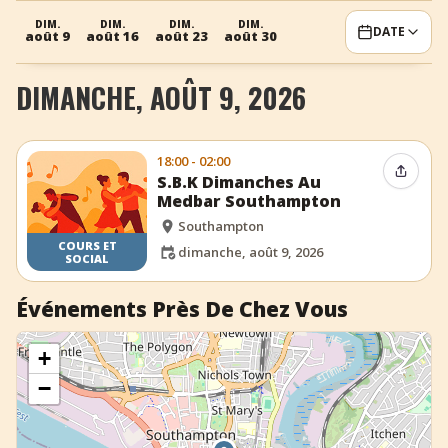
+
Ajouter un événement
DIM.
DIM.
DIM.
DIM.
DATE
août 9
août 16
août 23
août 30
DIMANCHE, AOÛT 9, 2026
18:00 - 02:00
Partag
S.B.K Dimanches Au
Medbar Southampton
Southampton
COURS ET
dimanche, août 9, 2026
SOCIAL
Événements Près De Chez Vous
+
−