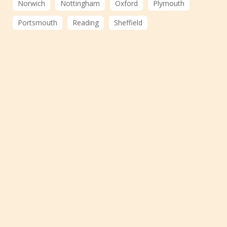
Norwich
Nottingham
Oxford
Plymouth
Portsmouth
Reading
Sheffield