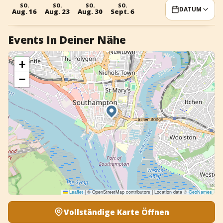
SO.
SO.
SO.
SO.
DATUM
+
Event hinzufügen
Aug. 16
Aug. 23
Aug. 30
Sept. 6
Events In Deiner Nähe
+
−
Leaflet
|
© OpenStreetMap contributors | Location data ©
GeoNames
Vollständige Karte Öffnen