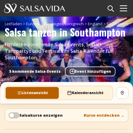
Startseite
Leitfäden
>
Europa
>
Vereinigtes Königreich
>
England
>
Southampton
Salsa tanzen in Southampton
Veranstaltungen
Entdecke kommende Salsa-Events, Socials,
Nachrichten
Tanzpartys und Festivals im Salsa-Kalender für
Southampton.
Artikel
+
5 kommende Salsa-Events
Event hinzufügen
Videos
Listenansicht
Kalenderansicht
Karte
Salsa-Begriffe
Shop
Salsakurse anzeigen
Kurse entdecken
→
TuneTempo