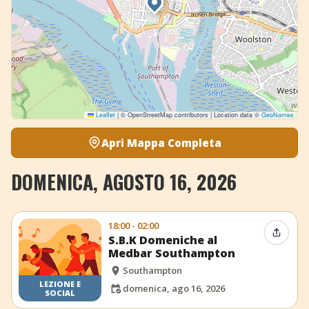
Leaflet
|
© OpenStreetMap contributors | Location data ©
GeoNames
Apri Mappa Completa
DOMENICA, AGOSTO 16, 2026
18:00 - 02:00
Condiv
S.B.K Domeniche al
Medbar Southampton
Southampton
LEZIONE E
domenica, ago 16, 2026
SOCIAL