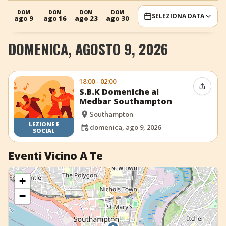
+
Aggiungi evento
DOM
DOM
DOM
DOM
SELEZIONA DATA
ago 9
ago 16
ago 23
ago 30
DOMENICA, AGOSTO 9, 2026
18:00 - 02:00
Condiv
S.B.K Domeniche al
Medbar Southampton
Southampton
LEZIONE E
domenica, ago 9, 2026
SOCIAL
Eventi Vicino A Te
+
−