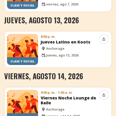
viernes, ago 7, 2026
CLASE Y SOCIAL
JUEVES, AGOSTO 13, 2026
8:00 p. m.
Compar
Jueves Latino en Koots
Anchorage
jueves, ago 13, 2026
CLASE Y SOCIAL
VIERNES, AGOSTO 14, 2026
9:00 p. m. - 1:00 a. m.
Compar
Viernes Noche Lounge de
Baile
Anchorage