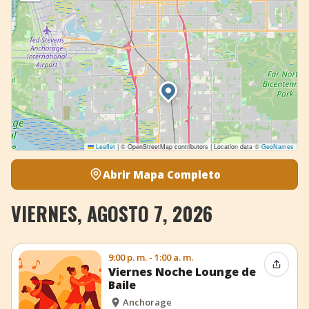
Leaflet
|
© OpenStreetMap contributors | Location data ©
GeoNames
Abrir Mapa Completo
VIERNES, AGOSTO 7, 2026
9:00 p. m. - 1:00 a. m.
Compar
Viernes Noche Lounge de
Baile
Anchorage