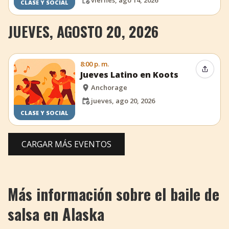
viernes, ago 14, 2026
CLASE Y SOCIAL
JUEVES, AGOSTO 20, 2026
8:00 p. m.
Compar
Jueves Latino en Koots
Anchorage
jueves, ago 20, 2026
CLASE Y SOCIAL
CARGAR MÁS EVENTOS
Más información sobre el baile de
salsa en Alaska