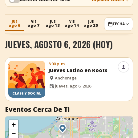
+
Añadir evento
JUE
VIE
JUE
VIE
JUE
FECHA
ago 6
ago 7
ago 13
ago 14
ago 20
JUEVES, AGOSTO 6, 2026 (HOY)
8:00 p. m.
Compar
Jueves Latino en Koots
Anchorage
jueves, ago 6, 2026
CLASE Y SOCIAL
Eventos Cerca De Ti
+
−