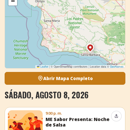
−
Leaflet
|
© OpenStreetMap contributors | Location data ©
GeoNames
Abrir Mapa Completo
SÁBADO, AGOSTO 8, 2026
9:00 p. m.
Compar
ME Sabor Presenta: Noche
de Salsa