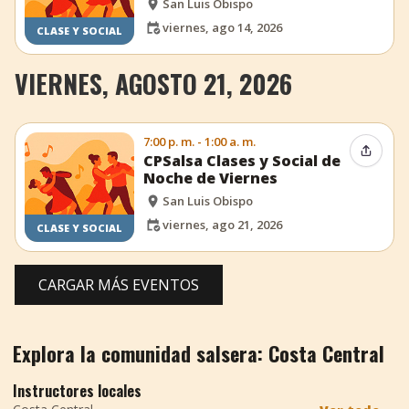
San Luis Obispo
viernes, ago 14, 2026
CLASE Y SOCIAL
VIERNES, AGOSTO 21, 2026
7:00 p. m. - 1:00 a. m.
Compar
CPSalsa Clases y Social de
Noche de Viernes
San Luis Obispo
viernes, ago 21, 2026
CLASE Y SOCIAL
CARGAR MÁS EVENTOS
Explora la comunidad salsera: Costa Central
Instructores locales