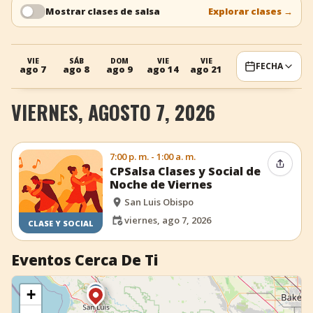
Mostrar clases de salsa
Explorar clases
→
+
Añadir evento
VIE
SÁB
DOM
VIE
VIE
FECHA
ago 7
ago 8
ago 9
ago 14
ago 21
VIERNES, AGOSTO 7, 2026
7:00 p. m. - 1:00 a. m.
Compar
CPSalsa Clases y Social de
Noche de Viernes
San Luis Obispo
viernes, ago 7, 2026
CLASE Y SOCIAL
Eventos Cerca De Ti
+