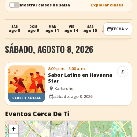
Mostrar clases de salsa
Explorar clases
→
+
Añadir evento
SÁB
DOM
MAR
VIE
SÁB
DOM
MAR
FECHA
ago 8
ago 9
ago 11
ago 14
ago 15
ago 16
ago 18
SÁBADO, AGOSTO 8, 2026
8:00 p. m. - 3:00 a. m.
Compar
Sabor Latino en Havanna
Star
Karlsruhe
sábado, ago 8, 2026
CLASE Y SOCIAL
Eventos Cerca De Ti
+