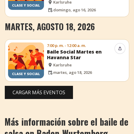
Karlsruhe
CLASE Y SOCIAL
domingo, ago 16, 2026
MARTES, AGOSTO 18, 2026
7:00 p. m. - 12:00 a. m.
Compar
Baile Social Martes en
Havanna Star
Karlsruhe
martes, ago 18, 2026
CLASE Y SOCIAL
CARGAR MÁS EVENTOS
Más información sobre el baile de
salsa en Baden-Wurtemberg