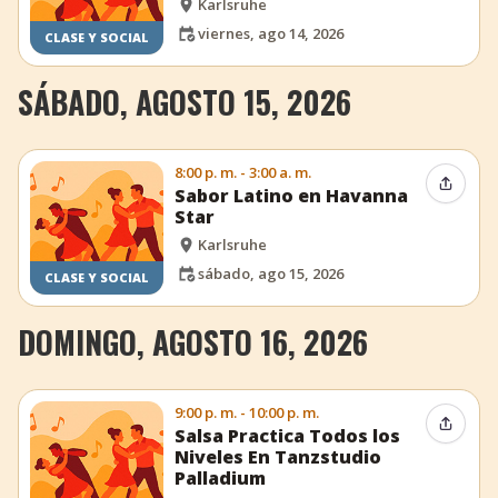
Karlsruhe
viernes, ago 14, 2026
CLASE Y SOCIAL
SÁBADO, AGOSTO 15, 2026
8:00 p. m. - 3:00 a. m.
Compar
Sabor Latino en Havanna
Star
Karlsruhe
sábado, ago 15, 2026
CLASE Y SOCIAL
DOMINGO, AGOSTO 16, 2026
9:00 p. m. - 10:00 p. m.
Compar
Salsa Practica Todos los
Niveles En Tanzstudio
Palladium