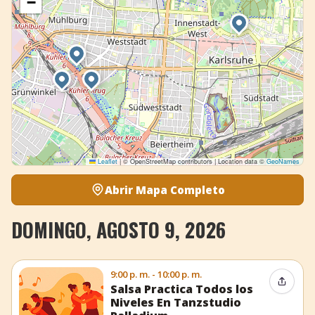
−
Leaflet
|
© OpenStreetMap contributors | Location data ©
GeoNames
Abrir Mapa Completo
DOMINGO, AGOSTO 9, 2026
9:00 p. m. - 10:00 p. m.
Compar
Salsa Practica Todos los
Niveles En Tanzstudio