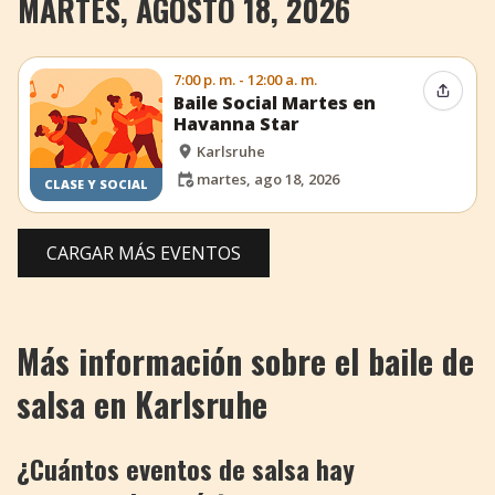
MARTES, AGOSTO 18, 2026
7:00 p. m. - 12:00 a. m.
Compar
Baile Social Martes en
Havanna Star
Karlsruhe
martes, ago 18, 2026
CLASE Y SOCIAL
CARGAR MÁS EVENTOS
Más información sobre el baile de
salsa en Karlsruhe
¿Cuántos eventos de salsa hay