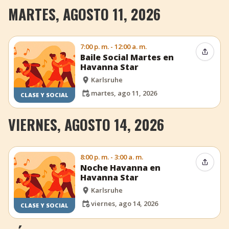
MARTES, AGOSTO 11, 2026
7:00 p. m. - 12:00 a. m.
Compar
Baile Social Martes en
Havanna Star
Karlsruhe
martes, ago 11, 2026
CLASE Y SOCIAL
VIERNES, AGOSTO 14, 2026
8:00 p. m. - 3:00 a. m.
Compar
Noche Havanna en
Havanna Star
Karlsruhe
viernes, ago 14, 2026
CLASE Y SOCIAL