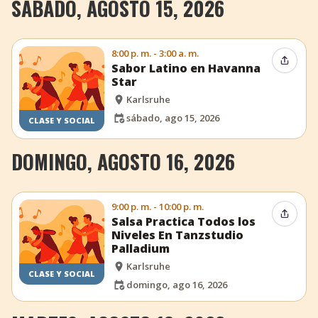
SÁBADO, AGOSTO 15, 2026
8:00 p. m. - 3:00 a. m.
Compar
Sabor Latino en Havanna
Star
Karlsruhe
sábado, ago 15, 2026
CLASE Y SOCIAL
DOMINGO, AGOSTO 16, 2026
9:00 p. m. - 10:00 p. m.
Compar
Salsa Practica Todos los
Niveles En Tanzstudio
Palladium
Karlsruhe
CLASE Y SOCIAL
domingo, ago 16, 2026