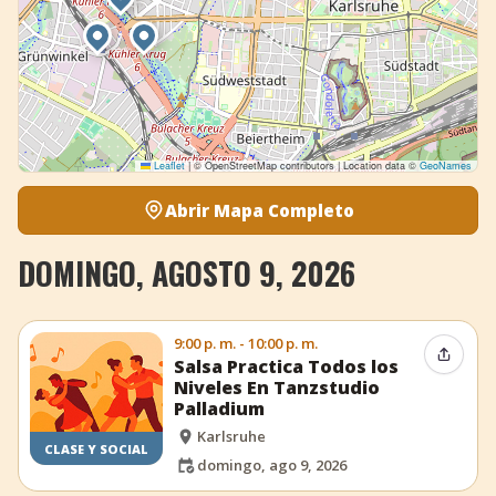
Leaflet
|
© OpenStreetMap contributors | Location data ©
GeoNames
Abrir Mapa Completo
DOMINGO, AGOSTO 9, 2026
9:00 p. m. - 10:00 p. m.
Compar
Salsa Practica Todos los
Niveles En Tanzstudio
Palladium
Karlsruhe
CLASE Y SOCIAL
domingo, ago 9, 2026