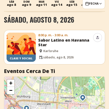
SÁB
DOM
MAR
VIE
SÁB
DOM
MAR
FECHA
ago 8
ago 9
ago 11
ago 14
ago 15
ago 16
ago 18
+
Añadir evento
SÁBADO, AGOSTO 8, 2026
8:00 p. m. - 3:00 a. m.
Compar
Sabor Latino en Havanna
Star
Karlsruhe
sábado, ago 8, 2026
CLASE Y SOCIAL
Eventos Cerca De Ti
+
−