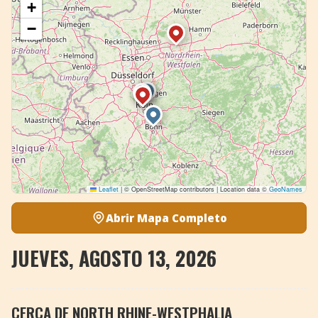
+
−
Leaflet
|
© OpenStreetMap contributors | Location data ©
GeoNames
Abrir Mapa Completo
JUEVES, AGOSTO 13, 2026
CERCA DE NORTH RHINE-WESTPHALIA