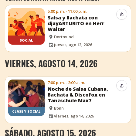
5:00 p. m. - 11:00 p. m.
Compar
Salsa y Bachata con
djayARTURITO en Herr
Walter
Dortmund
SOCIAL
jueves, ago 13, 2026
VIERNES, AGOSTO 14, 2026
7:00 p. m. - 2:00 a. m.
Compar
Noche de Salsa Cubana,
Bachata & Discofox en
Tanzschule Max7
Bonn
CLASE Y SOCIAL
viernes, ago 14, 2026
SÁBADO, AGOSTO 15, 2026