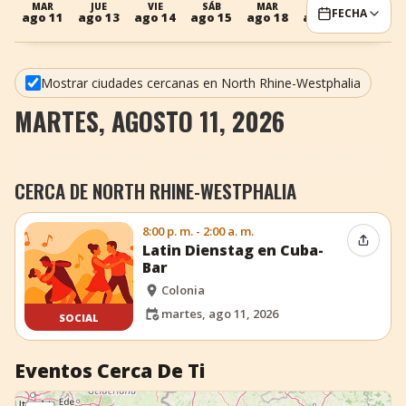
MAR
JUE
VIE
SÁB
MAR
MIÉ
JUE
FECHA
ago 11
ago 13
ago 14
ago 15
ago 18
ago 19
ago 20
+
Añadir evento
Mostrar ciudades cercanas en North Rhine-Westphalia
MARTES, AGOSTO 11, 2026
CERCA DE NORTH RHINE-WESTPHALIA
8:00 p. m. - 2:00 a. m.
Compar
Latin Dienstag en Cuba-
Bar
Colonia
martes, ago 11, 2026
SOCIAL
Eventos Cerca De Ti