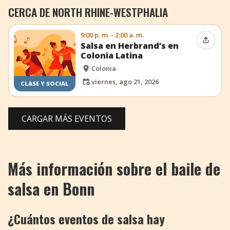
CERCA DE NORTH RHINE-WESTPHALIA
9:00 p. m. - 2:00 a. m.
Compar
Salsa en Herbrand’s en
Colonia Latina
Colonia
viernes, ago 21, 2026
CLASE Y SOCIAL
CARGAR MÁS EVENTOS
Más información sobre el baile de
salsa en Bonn
¿Cuántos eventos de salsa hay