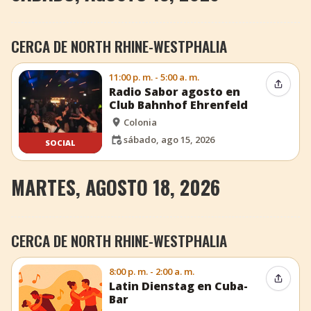
CERCA DE NORTH RHINE-WESTPHALIA
11:00 p. m. - 5:00 a. m.
Compar
Radio Sabor agosto en
Club Bahnhof Ehrenfeld
Colonia
sábado, ago 15, 2026
SOCIAL
MARTES, AGOSTO 18, 2026
CERCA DE NORTH RHINE-WESTPHALIA
8:00 p. m. - 2:00 a. m.
Compar
Latin Dienstag en Cuba-
Bar