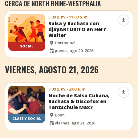
CERCA DE NORTH RHINE-WESTPHALIA
5:00 p. m. - 11:00 p. m.
Compar
Salsa y Bachata con
djayARTURITO en Herr
Walter
Dortmund
SOCIAL
jueves, ago 20, 2026
VIERNES, AGOSTO 21, 2026
7:00 p. m. - 2:00 a. m.
Compar
Noche de Salsa Cubana,
Bachata & Discofox en
Tanzschule Max7
Bonn
CLASE Y SOCIAL
viernes, ago 21, 2026