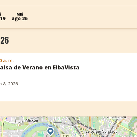
É
MIÉ
 19
ago 26
026
0 a. m.
alsa de Verano en ElbaVista
 8, 2026