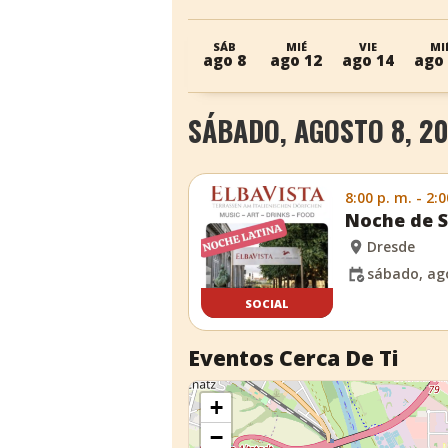
SÁB
MIÉ
VIE
MI
ago 8
ago 12
ago 14
ago
SÁBADO, AGOSTO 8, 2
8:00 p. m. - 2:0
Noche de S
Dresde
sábado, ago
SOCIAL
Eventos Cerca De Ti
+
−