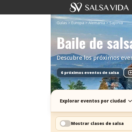
Guías
>
Europa
>
Alemania
>
Sajonia
Baile de sals
Descubre los próximos evento
6 próximos eventos de salsa
+
Explorar eventos por ciudad
Mostrar clases de salsa