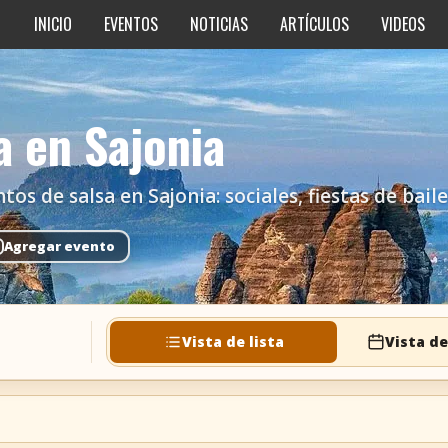
INICIO
EVENTOS
NOTICIAS
ARTÍCULOS
VIDEOS
a en Sajonia
s de salsa en Sajonia: sociales, fiestas de baile 
Agregar evento
Vista de lista
Vista de