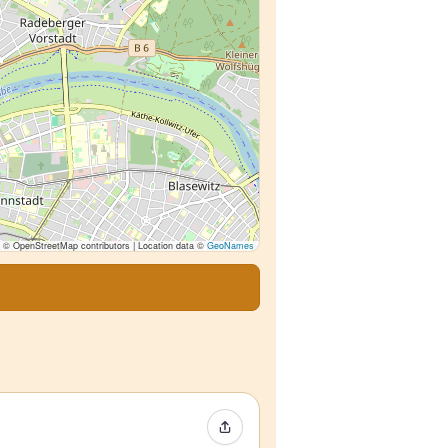
© OpenStreetMap contributors | Location data ©
GeoNames
Compartir evento