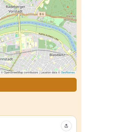
© OpenStreetMap contributors | Location data ©
GeoNames
イベントをシェア