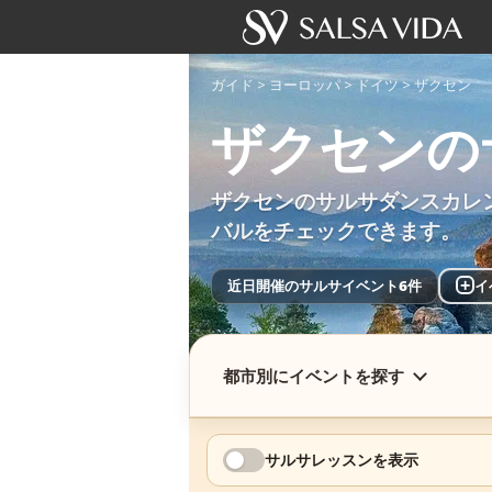
ガイド
>
ヨーロッパ
>
ドイツ
>
ザクセン
ザクセンの
ザクセンのサルサダンスカレ
バルをチェックできます。
近日開催のサルサイベント6件
+
イ
都市別にイベントを探す
サルサレッスンを表示