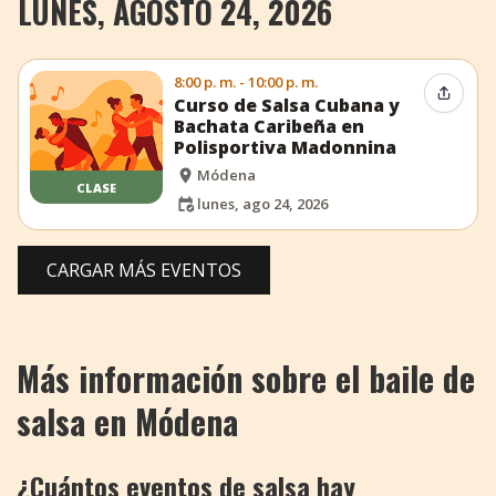
LUNES, AGOSTO 24, 2026
8:00 p. m. - 10:00 p. m.
Compar
Curso de Salsa Cubana y
Bachata Caribeña en
Polisportiva Madonnina
Módena
CLASE
lunes, ago 24, 2026
CARGAR MÁS EVENTOS
Más información sobre el baile de
salsa en Módena
¿Cuántos eventos de salsa hay