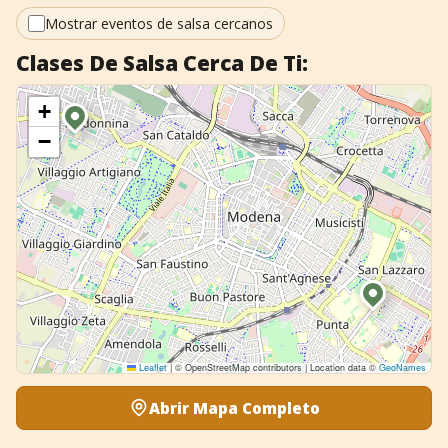
+
Añadir evento
Mostrar eventos de salsa cercanos
Clases De Salsa Cerca De Ti:
+
−
Leaflet
|
© OpenStreetMap contributors | Location data ©
GeoNames
Abrir Mapa Completo