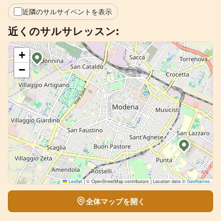
+
イベントを追加
近隣のサルサイベントを表示
近くのサルサレッスン:
+
−
Leaflet
|
© OpenStreetMap contributors | Location data ©
GeoNames
全体マップを開く