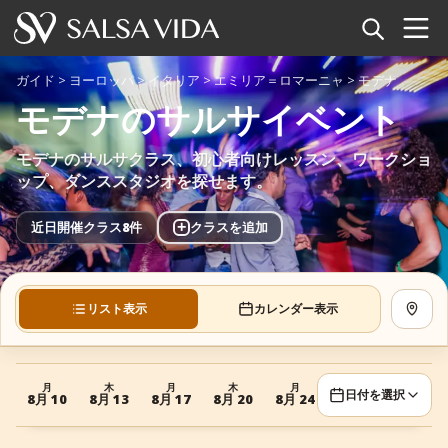
ホーム
ガイド
>
ヨーロッパ
>
イタリア
>
エミリア＝ロマーニャ
>
モデナ
モデナのサルサイベント
イベント
モデナのサルサクラス、初心者向けレッスン、ワークショ
ニュース
ップ、ダンススタジオを探せます。
記事
+
近日開催クラス8件
クラスを追加
動画
リスト表示
カレンダー表示
地図を
サルサ用語集
ショップ
月
木
月
木
月
日付を選択
8月 10
8月 13
8月 17
8月 20
8月 24
TuneTempo