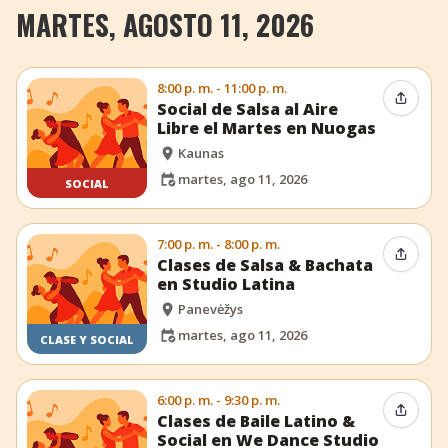
MARTES, AGOSTO 11, 2026
8:00 p. m. - 11:00 p. m.
Compar
Social de Salsa al Aire
Libre el Martes en Nuogas
Kaunas
martes, ago 11, 2026
SOCIAL
7:00 p. m. - 8:00 p. m.
Compar
Clases de Salsa & Bachata
en Studio Latina
Panevėžys
martes, ago 11, 2026
CLASE Y SOCIAL
6:00 p. m. - 9:30 p. m.
Compar
Clases de Baile Latino &
Social en We Dance Studio