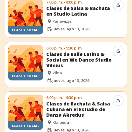
7:00 p. m. - 8:00 p. m.
Compar
Clases de Salsa & Bachata
en Studio Latina
Panevėžys
jueves, ago 13, 2026
CLASE Y SOCIAL
6:00 p. m. - 9:30 p. m.
Compar
Clases de Baile Latino &
Social en We Dance Studio
Vilnius
Vilna
CLASE Y SOCIAL
jueves, ago 13, 2026
6:00 p. m. - 9:30 p. m.
Compar
Clases de Bachata & Salsa
Cubana en el Estudio de
Danza Akredus
Klaipėda
CLASE Y SOCIAL
jueves, ago 13, 2026