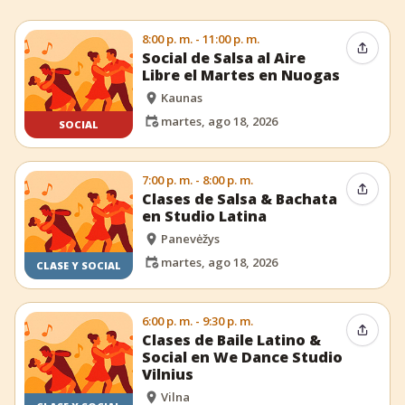
8:00 p. m. - 11:00 p. m.
Compar
Social de Salsa al Aire
Libre el Martes en Nuogas
Kaunas
martes, ago 18, 2026
SOCIAL
7:00 p. m. - 8:00 p. m.
Compar
Clases de Salsa & Bachata
en Studio Latina
Panevėžys
martes, ago 18, 2026
CLASE Y SOCIAL
6:00 p. m. - 9:30 p. m.
Compar
Clases de Baile Latino &
Social en We Dance Studio
Vilnius
Vilna