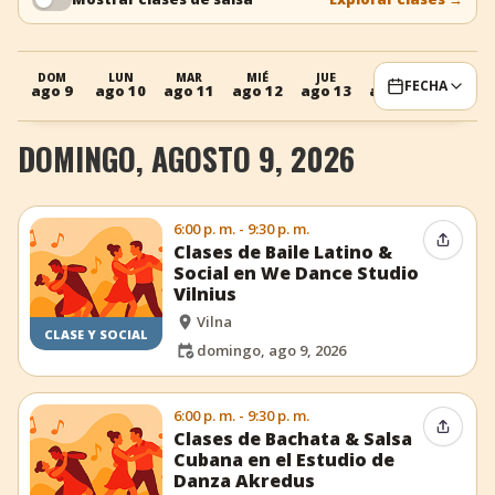
+
Añadir evento
DOM
LUN
MAR
MIÉ
JUE
DOM
LUN
FECHA
ago 9
ago 10
ago 11
ago 12
ago 13
ago 16
ago 17
DOMINGO, AGOSTO 9, 2026
6:00 p. m. - 9:30 p. m.
Compar
Clases de Baile Latino &
Social en We Dance Studio
Vilnius
Vilna
CLASE Y SOCIAL
domingo, ago 9, 2026
6:00 p. m. - 9:30 p. m.
Compar
Clases de Bachata & Salsa
Cubana en el Estudio de
Danza Akredus