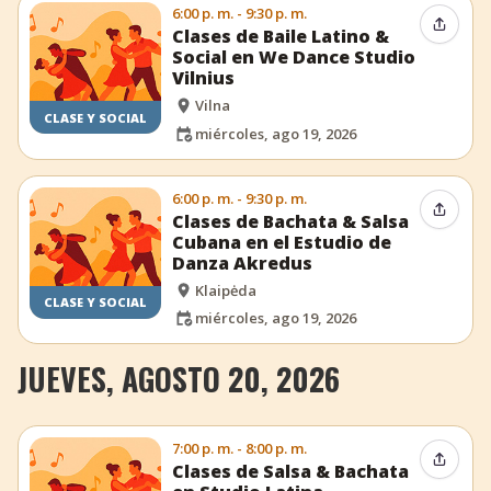
6:00 p. m. - 9:30 p. m.
Compar
Clases de Baile Latino &
Social en We Dance Studio
Vilnius
Vilna
CLASE Y SOCIAL
miércoles, ago 19, 2026
6:00 p. m. - 9:30 p. m.
Compar
Clases de Bachata & Salsa
Cubana en el Estudio de
Danza Akredus
Klaipėda
CLASE Y SOCIAL
miércoles, ago 19, 2026
JUEVES, AGOSTO 20, 2026
7:00 p. m. - 8:00 p. m.
Compar
Clases de Salsa & Bachata