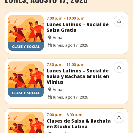
7:00 p. m. - 10:00 p. m.
Compar
Lunes Latinos – Social de
Salsa Gratis
Vilna
lunes, ago 17, 2026
CLASE Y SOCIAL
7:30 p. m. - 11:00 p. m.
Compar
Lunes Latinos – Social de
Salsa y Bachata Gratis en
Vilnius
Vilna
CLASE Y SOCIAL
lunes, ago 17, 2026
7:00 p. m. - 8:00 p. m.
Compar
Clases de Salsa & Bachata
en Studio Latina