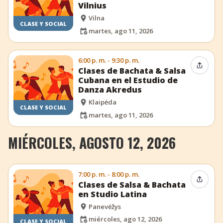
Vilnius
Vilna
CLASE Y SOCIAL
martes, ago 11, 2026
6:00 p. m. - 9:30 p. m.
Compar
Clases de Bachata & Salsa
Cubana en el Estudio de
Danza Akredus
Klaipėda
CLASE Y SOCIAL
martes, ago 11, 2026
MIÉRCOLES, AGOSTO 12, 2026
7:00 p. m. - 8:00 p. m.
Compar
Clases de Salsa & Bachata
en Studio Latina
Panevėžys
miércoles, ago 12, 2026
CLASE Y SOCIAL