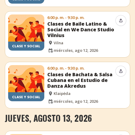
6:00 p. m. - 9:30 p. m.
Compar
Clases de Baile Latino &
Social en We Dance Studio
Vilnius
Vilna
CLASE Y SOCIAL
miércoles, ago 12, 2026
6:00 p. m. - 9:30 p. m.
Compar
Clases de Bachata & Salsa
Cubana en el Estudio de
Danza Akredus
Klaipėda
CLASE Y SOCIAL
miércoles, ago 12, 2026
JUEVES, AGOSTO 13, 2026