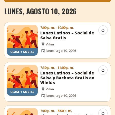
LUNES, AGOSTO 10, 2026
7:00 p. m. - 10:00 p. m.
Compar
Lunes Latinos – Social de
Salsa Gratis
Vilna
lunes, ago 10, 2026
CLASE Y SOCIAL
7:30 p. m. - 11:00 p. m.
Compar
Lunes Latinos – Social de
Salsa y Bachata Gratis en
Vilnius
Vilna
CLASE Y SOCIAL
lunes, ago 10, 2026
7:00 p. m. - 8:00 p. m.
Compar