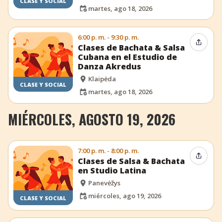
CLASE Y SOCIAL
martes, ago 18, 2026
6:00 p. m. - 9:30 p. m.
Compar
Clases de Bachata & Salsa
Cubana en el Estudio de
Danza Akredus
Klaipėda
CLASE Y SOCIAL
martes, ago 18, 2026
MIÉRCOLES, AGOSTO 19, 2026
7:00 p. m. - 8:00 p. m.
Compar
Clases de Salsa & Bachata
en Studio Latina
Panevėžys
miércoles, ago 19, 2026
CLASE Y SOCIAL