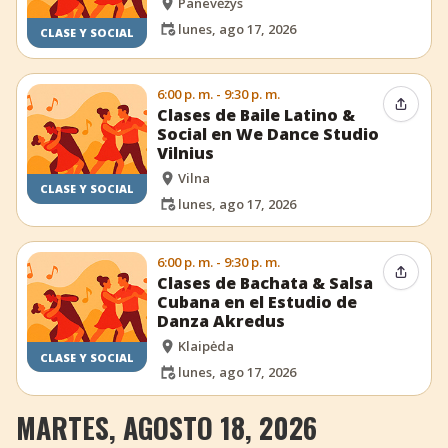
Panevėžys
lunes, ago 17, 2026
CLASE Y SOCIAL
6:00 p. m. - 9:30 p. m.
Compar
Clases de Baile Latino &
Social en We Dance Studio
Vilnius
Vilna
CLASE Y SOCIAL
lunes, ago 17, 2026
6:00 p. m. - 9:30 p. m.
Compar
Clases de Bachata & Salsa
Cubana en el Estudio de
Danza Akredus
Klaipėda
CLASE Y SOCIAL
lunes, ago 17, 2026
MARTES, AGOSTO 18, 2026