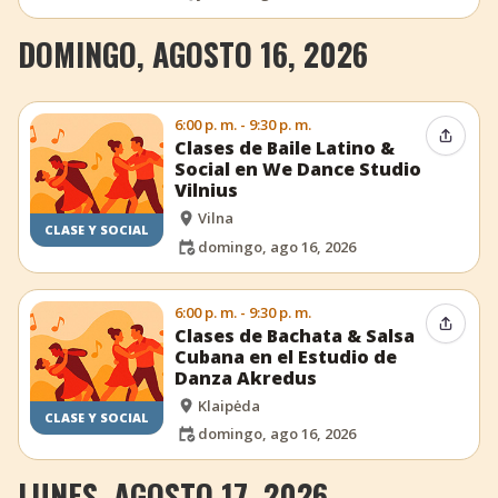
DOMINGO, AGOSTO 16, 2026
6:00 p. m. - 9:30 p. m.
Compar
Clases de Baile Latino &
Social en We Dance Studio
Vilnius
Vilna
CLASE Y SOCIAL
domingo, ago 16, 2026
6:00 p. m. - 9:30 p. m.
Compar
Clases de Bachata & Salsa
Cubana en el Estudio de
Danza Akredus
Klaipėda
CLASE Y SOCIAL
domingo, ago 16, 2026
LUNES, AGOSTO 17, 2026