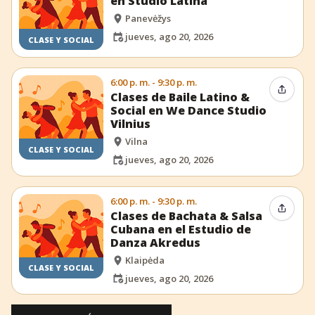
en Studio Latina
Panevėžys
jueves, ago 20, 2026
CLASE Y SOCIAL
6:00 p. m. - 9:30 p. m.
Compar
Clases de Baile Latino &
Social en We Dance Studio
Vilnius
Vilna
CLASE Y SOCIAL
jueves, ago 20, 2026
6:00 p. m. - 9:30 p. m.
Compar
Clases de Bachata & Salsa
Cubana en el Estudio de
Danza Akredus
Klaipėda
CLASE Y SOCIAL
jueves, ago 20, 2026