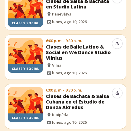
Clases de Salsa & Bachata
en Studio Latina
Panevėžys
lunes, ago 10, 2026
CLASE Y SOCIAL
6:00 p. m. - 9:30 p. m.
Compar
Clases de Baile Latino &
Social en We Dance Studio
Vilnius
Vilna
CLASE Y SOCIAL
lunes, ago 10, 2026
6:00 p. m. - 9:30 p. m.
Compar
Clases de Bachata & Salsa
Cubana en el Estudio de
Danza Akredus
Klaipėda
CLASE Y SOCIAL
lunes, ago 10, 2026