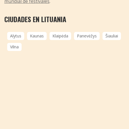
mundial de festivales
.
CIUDADES EN LITUANIA
Alytus
Kaunas
Klaipėda
Panevėžys
Šiauliai
Vilna