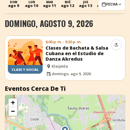
DOM
LUN
MAR
MIÉ
JUE
DOM
LUN
FECHA
ago 9
ago 10
ago 11
ago 12
ago 13
ago 16
ago 17
+
Añadir evento
DOMINGO, AGOSTO 9, 2026
6:00 p. m. - 9:30 p. m.
Compar
Clases de Bachata & Salsa
Cubana en el Estudio de
Danza Akredus
Klaipėda
CLASE Y SOCIAL
domingo, ago 9, 2026
Eventos Cerca De Ti
+
−