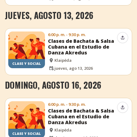
JUEVES, AGOSTO 13, 2026
6:00 p. m. - 9:30 p. m.
Compar
Clases de Bachata & Salsa
Cubana en el Estudio de
Danza Akredus
Klaipėda
CLASE Y SOCIAL
jueves, ago 13, 2026
DOMINGO, AGOSTO 16, 2026
6:00 p. m. - 9:30 p. m.
Compar
Clases de Bachata & Salsa
Cubana en el Estudio de
Danza Akredus
Klaipėda
CLASE Y SOCIAL