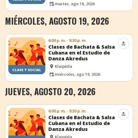
martes, ago 18, 2026
MIÉRCOLES, AGOSTO 19, 2026
6:00 p. m. - 9:30 p. m.
Compar
Clases de Bachata & Salsa
Cubana en el Estudio de
Danza Akredus
Klaipėda
CLASE Y SOCIAL
miércoles, ago 19, 2026
JUEVES, AGOSTO 20, 2026
6:00 p. m. - 9:30 p. m.
Compar
Clases de Bachata & Salsa
Cubana en el Estudio de
Danza Akredus
Klaipėda