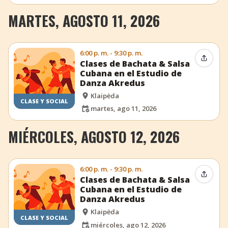
MARTES, AGOSTO 11, 2026
6:00 p. m. - 9:30 p. m.
Compar
Clases de Bachata & Salsa
Cubana en el Estudio de
Danza Akredus
Klaipėda
CLASE Y SOCIAL
martes, ago 11, 2026
MIÉRCOLES, AGOSTO 12, 2026
6:00 p. m. - 9:30 p. m.
Compar
Clases de Bachata & Salsa
Cubana en el Estudio de
Danza Akredus
Klaipėda
CLASE Y SOCIAL
miércoles, ago 12, 2026