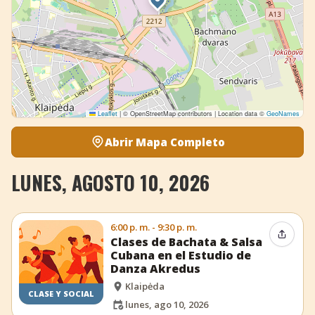
Leaflet
|
© OpenStreetMap contributors | Location data ©
GeoNames
Abrir Mapa Completo
LUNES, AGOSTO 10, 2026
6:00 p. m. - 9:30 p. m.
Compar
Clases de Bachata & Salsa
Cubana en el Estudio de
Danza Akredus
Klaipėda
CLASE Y SOCIAL
lunes, ago 10, 2026