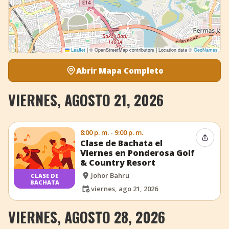
Leaflet
|
© OpenStreetMap contributors | Location data ©
GeoNames
Abrir Mapa Completo
VIERNES, AGOSTO 21, 2026
8:00 p. m. - 9:00 p. m.
Compar
Clase de Bachata el
Viernes en Ponderosa Golf
& Country Resort
Johor Bahru
CLASE DE
BACHATA
viernes, ago 21, 2026
VIERNES, AGOSTO 28, 2026