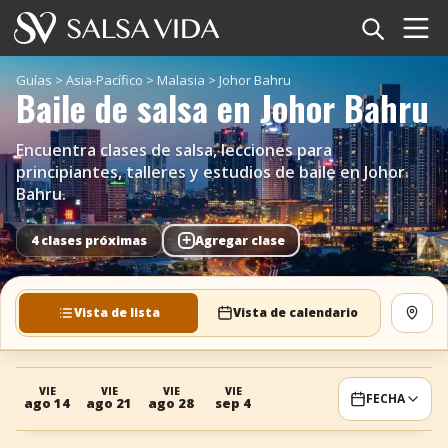
Inicio
Guías
>
Asia-Pacífico
>
Malasia
>
Johor Bahru
Baile de salsa en Johor Bahru
Eventos
Encuentra clases de salsa, lecciones para
Noticias
principiantes, talleres y estudios de baile en Johor
Bahru.
Artículos
+
4 clases próximas
Agregar clase
Videos
Vista de lista
Vista de calendario
Ver 
Glosario
Tienda
VIE
VIE
VIE
VIE
FECHA
ago 14
ago 21
ago 28
sep 4
TuneTempo