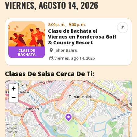
VIERNES, AGOSTO 14, 2026
+
Añadir evento
8:00 p. m. - 9:00 p. m.
Compar
Clase de Bachata el
Viernes en Ponderosa Golf
& Country Resort
Johor Bahru
CLASE DE
BACHATA
viernes, ago 14, 2026
Clases De Salsa Cerca De Ti:
+
−