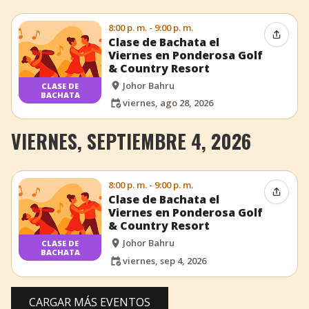
8:00 p. m. - 9:00 p. m.
Compar
Clase de Bachata el
Viernes en Ponderosa Golf
& Country Resort
Johor Bahru
CLASE DE
BACHATA
viernes, ago 28, 2026
VIERNES, SEPTIEMBRE 4, 2026
8:00 p. m. - 9:00 p. m.
Compar
Clase de Bachata el
Viernes en Ponderosa Golf
& Country Resort
Johor Bahru
CLASE DE
BACHATA
viernes, sep 4, 2026
CARGAR MÁS EVENTOS