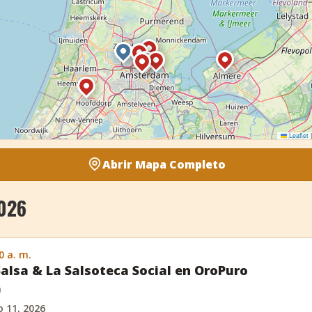
Leaflet
|
Abrir Mapa Completo
026
0 a. m.
Salsa & La Salsoteca Social en OroPuro
m
 11, 2026