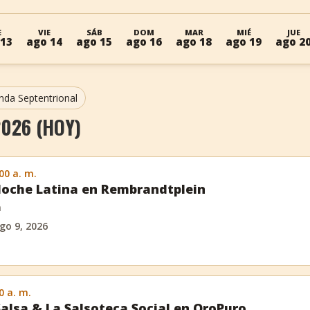
E
VIE
SÁB
DOM
MAR
MIÉ
JUE
 13
ago 14
ago 15
ago 16
ago 18
ago 19
ago 2
nda Septentrional
026 (HOY)
:00 a. m.
oche Latina en Rembrandtplein
m
go 9, 2026
0 a. m.
Salsa & La Salsoteca Social en OroPuro