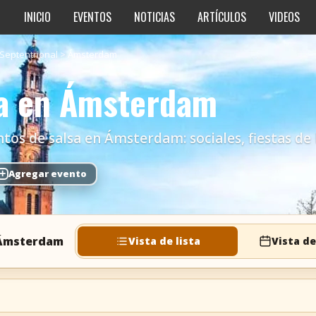
INICIO
EVENTOS
NOTICIAS
ARTÍCULOS
VIDEOS
Septentrional
>
Ámsterdam
sa en Ámsterdam
os de salsa en Ámsterdam: sociales, fiestas de b
+
Agregar evento
 Ámsterdam
Vista de lista
Vista de