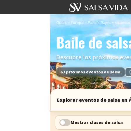
Guías
>
Europa
>
Países Bajos
>
Holanda 
Baile de sal
Descubre los próximos event
67 próximos eventos de salsa
Explorar eventos de salsa en
Mostrar clases de salsa