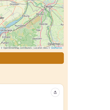
© OpenStreetMap contributors | Location data ©
GeoNames
Compartir evento