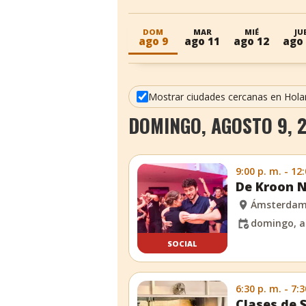
DOM
MAR
MIÉ
JU
ago 9
ago 11
ago 12
ago
Mostrar ciudades cercanas en Hola
DOMINGO, AGOSTO 9, 2
9:00 p. m. - 12
De Kroon N
Ámsterda
domingo, a
SOCIAL
6:30 p. m. - 7:3
Clases de 