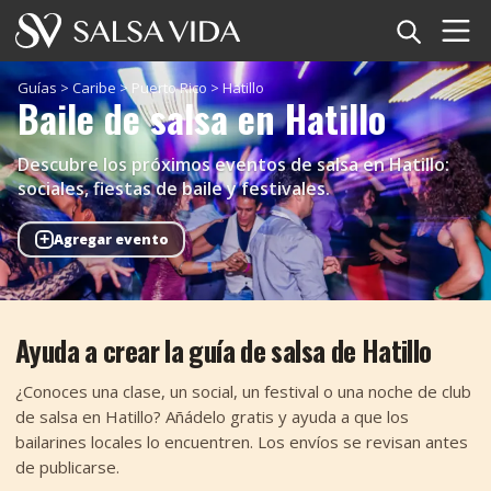
Inicio
Guías
>
Caribe
>
Puerto Rico
>
Hatillo
Baile de salsa en Hatillo
Eventos
Descubre los próximos eventos de salsa en Hatillo:
Noticias
sociales, fiestas de baile y festivales.
+
Agregar evento
Artículos
Videos
Ayuda a crear la guía de salsa de Hatillo
Glosario
¿Conoces una clase, un social, un festival o una noche de club
Tienda
de salsa en Hatillo? Añádelo gratis y ayuda a que los
bailarines locales lo encuentren. Los envíos se revisan antes
TuneTempo
de publicarse.