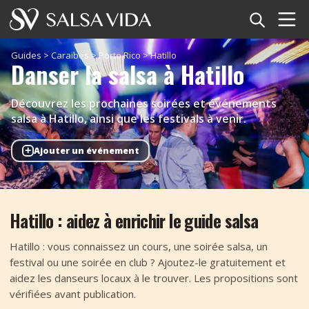
Accueil
Guides
>
Caraïbes
>
Porto Rico
>
Hatillo
Danser la salsa à Hatillo
Événements
Découvrez les prochaines soirées et événements
Actualités
salsa à Hatillo, ainsi que les festivals à venir.
+
Ajouter un événement
Articles
Vidéos
Hatillo : aidez à enrichir le guide salsa
Glossaire
Hatillo : vous connaissez un cours, une soirée salsa, un
Boutique
festival ou une soirée en club ? Ajoutez-le gratuitement et
aidez les danseurs locaux à le trouver. Les propositions sont
TuneTempo
vérifiées avant publication.