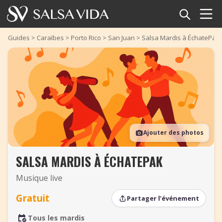
Accueil
Guides
>
Caraïbes
>
Porto Rico
>
San Juan
>
Salsa Mardis à ÉchatePak
Événements
Actualités
Articles
Ajouter des photos
Vidéos
SALSA MARDIS À ÉCHATEPAK
Glossaire
Musique live
Boutique
Gratuit
Partager l’événement
TuneTempo
Tous les mardis