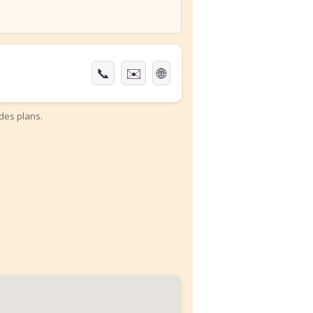
📞
✉️
🌐
des plans.