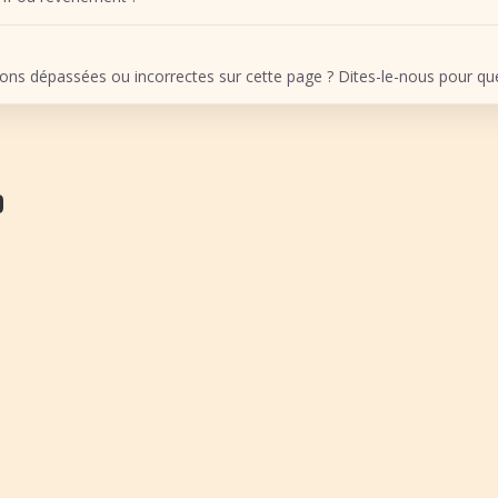
ons dépassées ou incorrectes sur cette page ? Dites-le-nous pour que 
O