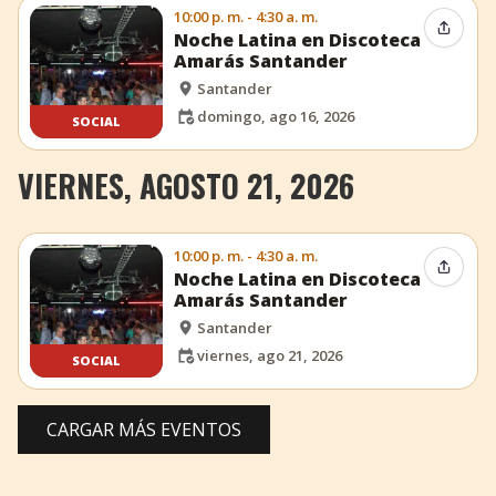
10:00 p. m. - 4:30 a. m.
Compar
Noche Latina en Discoteca
Amarás Santander
Santander
domingo, ago 16, 2026
SOCIAL
VIERNES, AGOSTO 21, 2026
10:00 p. m. - 4:30 a. m.
Compar
Noche Latina en Discoteca
Amarás Santander
Santander
viernes, ago 21, 2026
SOCIAL
CARGAR MÁS EVENTOS