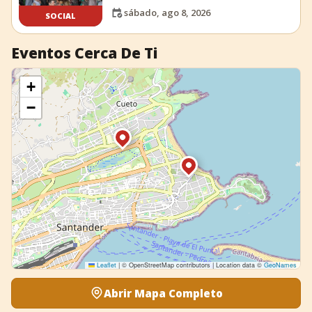
sábado, ago 8, 2026
SOCIAL
Eventos Cerca De Ti
+
−
Leaflet
|
© OpenStreetMap contributors | Location data ©
GeoNames
Abrir Mapa Completo