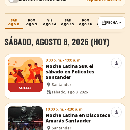
+
Añadir evento
SÁB
DOM
VIE
SÁB
DOM
VIE
FECHA
ago 8
ago 9
ago 14
ago 15
ago 16
ago 21
SÁBADO, AGOSTO 8, 2026 (HOY)
9:00 p. m. - 1:00 a. m.
Compar
Noche Latina SBK el
sábado en Policotes
Santander
Santander
SOCIAL
sábado, ago 8, 2026
10:00 p. m. - 4:30 a. m.
Compar
Noche Latina en Discoteca
Amarás Santander
Santander