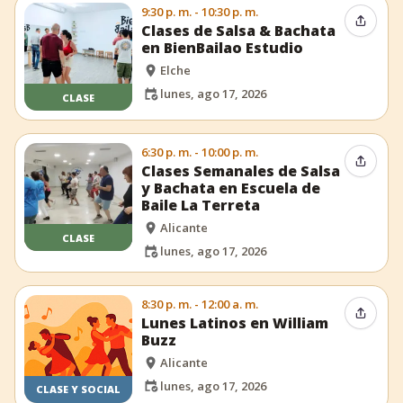
9:30 p. m. - 10:30 p. m.
Compar
Clases de Salsa & Bachata
en BienBailao Estudio
Elche
lunes, ago 17, 2026
CLASE
6:30 p. m. - 10:00 p. m.
Compar
Clases Semanales de Salsa
y Bachata en Escuela de
Baile La Terreta
Alicante
CLASE
lunes, ago 17, 2026
8:30 p. m. - 12:00 a. m.
Compar
Lunes Latinos en William
Buzz
Alicante
lunes, ago 17, 2026
CLASE Y SOCIAL