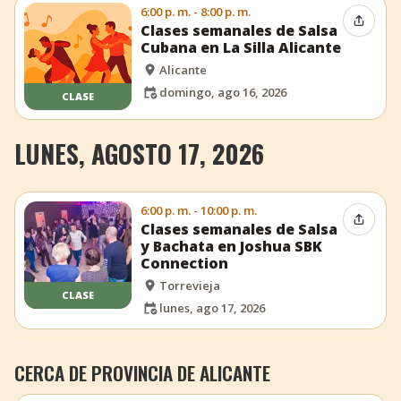
6:00 p. m. - 8:00 p. m.
Compar
Clases semanales de Salsa
Cubana en La Silla Alicante
Alicante
domingo, ago 16, 2026
CLASE
LUNES, AGOSTO 17, 2026
6:00 p. m. - 10:00 p. m.
Compar
Clases semanales de Salsa
y Bachata en Joshua SBK
Connection
Torrevieja
CLASE
lunes, ago 17, 2026
CERCA DE PROVINCIA DE ALICANTE