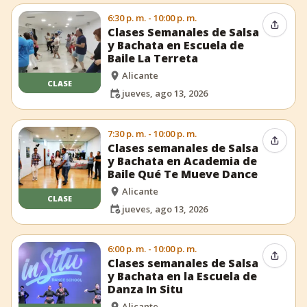
6:30 p. m. - 10:00 p. m.
Compar
Clases Semanales de Salsa
y Bachata en Escuela de
Baile La Terreta
Alicante
CLASE
jueves, ago 13, 2026
7:30 p. m. - 10:00 p. m.
Compar
Clases semanales de Salsa
y Bachata en Academia de
Baile Qué Te Mueve Dance
Alicante
CLASE
jueves, ago 13, 2026
6:00 p. m. - 10:00 p. m.
Compar
Clases semanales de Salsa
y Bachata en la Escuela de
Danza In Situ
Alicante