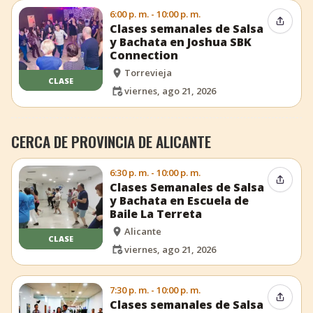
6:00 p. m. - 10:00 p. m.
Compar
Clases semanales de Salsa
y Bachata en Joshua SBK
Connection
Torrevieja
CLASE
viernes, ago 21, 2026
CERCA DE PROVINCIA DE ALICANTE
6:30 p. m. - 10:00 p. m.
Compar
Clases Semanales de Salsa
y Bachata en Escuela de
Baile La Terreta
Alicante
CLASE
viernes, ago 21, 2026
7:30 p. m. - 10:00 p. m.
Compar
Clases semanales de Salsa