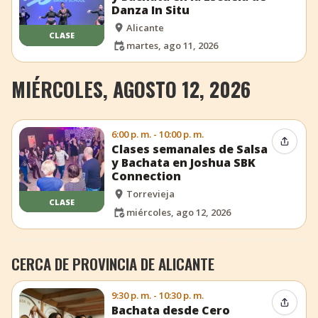
Danza In Situ
Alicante
CLASE
martes, ago 11, 2026
MIÉRCOLES, AGOSTO 12, 2026
6:00 p. m. - 10:00 p. m.
Compar
Clases semanales de Salsa
y Bachata en Joshua SBK
Connection
Torrevieja
CLASE
miércoles, ago 12, 2026
CERCA DE PROVINCIA DE ALICANTE
9:30 p. m. - 10:30 p. m.
Compar
Bachata desde Cero