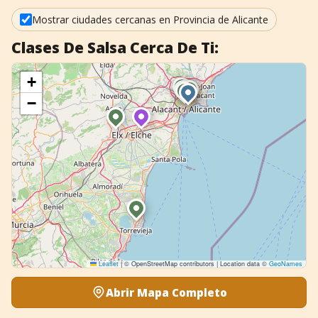
+
Añadir evento
Mostrar ciudades cercanas en Provincia de Alicante
Clases De Salsa Cerca De Ti:
+
−
Leaflet
|
© OpenStreetMap contributors | Location data ©
GeoNames
Abrir Mapa Completo