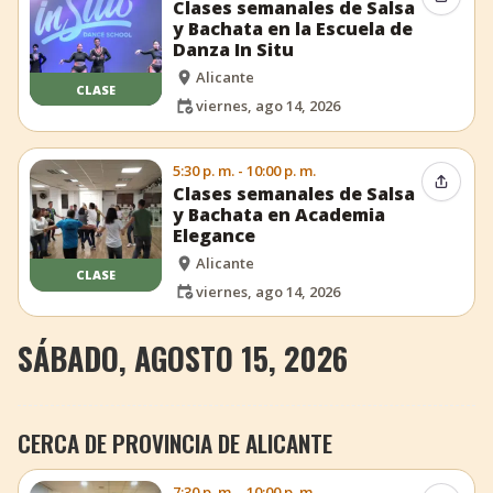
Compar
Clases semanales de Salsa
y Bachata en la Escuela de
Danza In Situ
Alicante
CLASE
viernes, ago 14, 2026
5:30 p. m. - 10:00 p. m.
Compar
Clases semanales de Salsa
y Bachata en Academia
Elegance
Alicante
CLASE
viernes, ago 14, 2026
SÁBADO, AGOSTO 15, 2026
CERCA DE PROVINCIA DE ALICANTE
7:30 p. m. - 10:00 p. m.