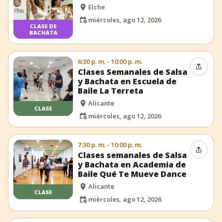
Elche
miércoles, ago 12, 2026
CLASE DE
BACHATA
6:30 p. m. - 10:00 p. m.
Compar
Clases Semanales de Salsa
y Bachata en Escuela de
Baile La Terreta
Alicante
CLASE
miércoles, ago 12, 2026
7:30 p. m. - 10:00 p. m.
Compar
Clases semanales de Salsa
y Bachata en Academia de
Baile Qué Te Mueve Dance
Alicante
CLASE
miércoles, ago 12, 2026