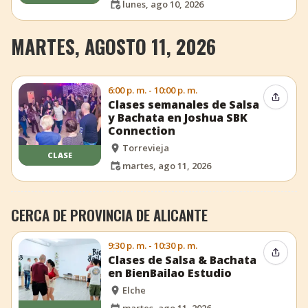
lunes, ago 10, 2026
MARTES, AGOSTO 11, 2026
6:00 p. m. - 10:00 p. m.
Compar
Clases semanales de Salsa
y Bachata en Joshua SBK
Connection
Torrevieja
CLASE
martes, ago 11, 2026
CERCA DE PROVINCIA DE ALICANTE
9:30 p. m. - 10:30 p. m.
Compar
Clases de Salsa & Bachata
en BienBailao Estudio
Elche