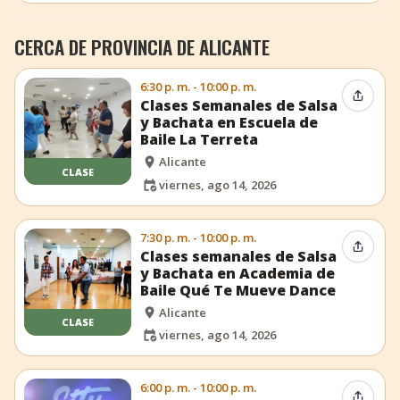
CERCA DE PROVINCIA DE ALICANTE
6:30 p. m. - 10:00 p. m.
Compar
Clases Semanales de Salsa
y Bachata en Escuela de
Baile La Terreta
Alicante
CLASE
viernes, ago 14, 2026
7:30 p. m. - 10:00 p. m.
Compar
Clases semanales de Salsa
y Bachata en Academia de
Baile Qué Te Mueve Dance
Alicante
CLASE
viernes, ago 14, 2026
6:00 p. m. - 10:00 p. m.