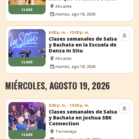
Alicante
CLASE
martes, ago 18, 2026
6:00 p. m. - 10:00 p. m.
Compar
Clases semanales de Salsa
y Bachata en la Escuela de
Danza In Situ
Alicante
CLASE
martes, ago 18, 2026
MIÉRCOLES, AGOSTO 19, 2026
6:00 p. m. - 10:00 p. m.
Compar
Clases semanales de Salsa
y Bachata en Joshua SBK
Connection
Torrevieja
CLASE