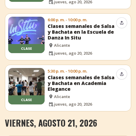
jueves, ago 20, 2026
6:00 p. m. - 10:00 p. m.
Compar
Clases semanales de Salsa
y Bachata en la Escuela de
Danza In Situ
Alicante
CLASE
jueves, ago 20, 2026
5:30 p. m. - 10:00 p. m.
Compar
Clases semanales de Salsa
y Bachata en Academia
Elegance
Alicante
CLASE
jueves, ago 20, 2026
VIERNES, AGOSTO 21, 2026