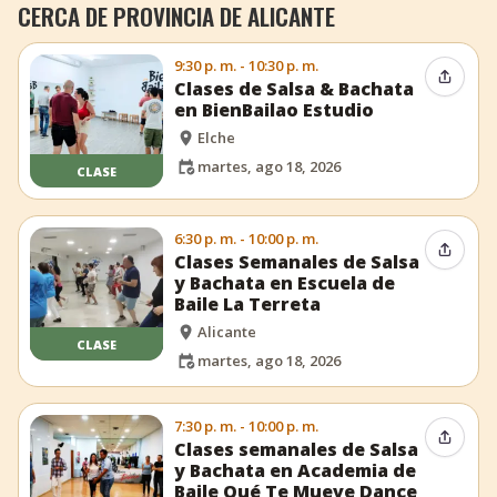
CERCA DE PROVINCIA DE ALICANTE
9:30 p. m. - 10:30 p. m.
Compar
Clases de Salsa & Bachata
en BienBailao Estudio
Elche
martes, ago 18, 2026
CLASE
6:30 p. m. - 10:00 p. m.
Compar
Clases Semanales de Salsa
y Bachata en Escuela de
Baile La Terreta
Alicante
CLASE
martes, ago 18, 2026
7:30 p. m. - 10:00 p. m.
Compar
Clases semanales de Salsa
y Bachata en Academia de
Baile Qué Te Mueve Dance