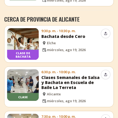
miércoles, ago 19, 2026
CERCA DE PROVINCIA DE ALICANTE
9:30 p. m. - 10:30 p. m.
Compar
Bachata desde Cero
Elche
miércoles, ago 19, 2026
CLASE DE
BACHATA
6:30 p. m. - 10:00 p. m.
Compar
Clases Semanales de Salsa
y Bachata en Escuela de
Baile La Terreta
Alicante
CLASE
miércoles, ago 19, 2026
7:30 p. m. - 10:00 p. m.