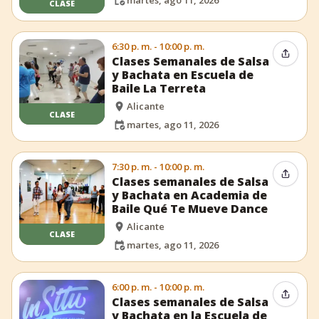
martes, ago 11, 2026
CLASE
6:30 p. m. - 10:00 p. m.
Compar
Clases Semanales de Salsa
y Bachata en Escuela de
Baile La Terreta
Alicante
CLASE
martes, ago 11, 2026
7:30 p. m. - 10:00 p. m.
Compar
Clases semanales de Salsa
y Bachata en Academia de
Baile Qué Te Mueve Dance
Alicante
CLASE
martes, ago 11, 2026
6:00 p. m. - 10:00 p. m.
Compar
Clases semanales de Salsa
y Bachata en la Escuela de