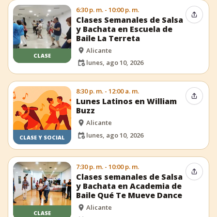
6:30 p. m. - 10:00 p. m.
Compar
Clases Semanales de Salsa
y Bachata en Escuela de
Baile La Terreta
Alicante
CLASE
lunes, ago 10, 2026
8:30 p. m. - 12:00 a. m.
Compar
Lunes Latinos en William
Buzz
Alicante
lunes, ago 10, 2026
CLASE Y SOCIAL
7:30 p. m. - 10:00 p. m.
Compar
Clases semanales de Salsa
y Bachata en Academia de
Baile Qué Te Mueve Dance
Alicante
CLASE