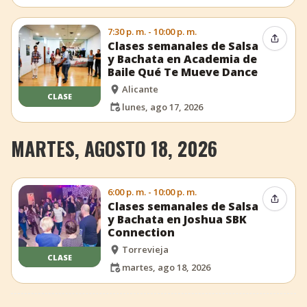
7:30 p. m. - 10:00 p. m.
Compar
Clases semanales de Salsa
y Bachata en Academia de
Baile Qué Te Mueve Dance
Alicante
CLASE
lunes, ago 17, 2026
MARTES, AGOSTO 18, 2026
6:00 p. m. - 10:00 p. m.
Compar
Clases semanales de Salsa
y Bachata en Joshua SBK
Connection
Torrevieja
CLASE
martes, ago 18, 2026