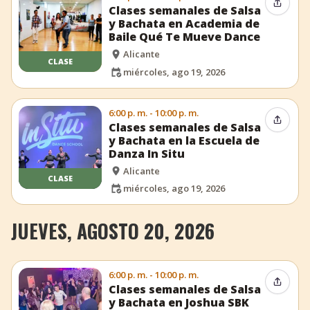
Compar
Clases semanales de Salsa
y Bachata en Academia de
Baile Qué Te Mueve Dance
Alicante
CLASE
miércoles, ago 19, 2026
6:00 p. m. - 10:00 p. m.
Compar
Clases semanales de Salsa
y Bachata en la Escuela de
Danza In Situ
Alicante
CLASE
miércoles, ago 19, 2026
JUEVES, AGOSTO 20, 2026
6:00 p. m. - 10:00 p. m.
Compar
Clases semanales de Salsa
y Bachata en Joshua SBK