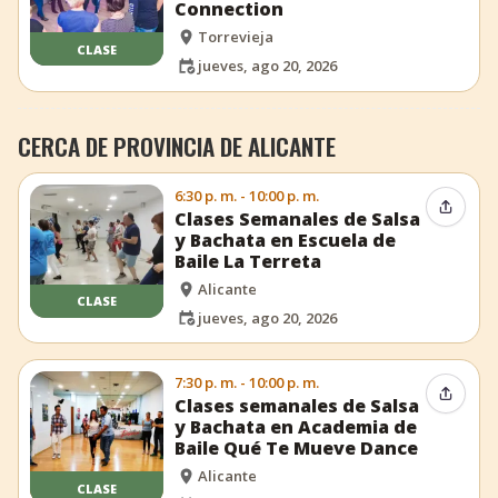
Connection
Torrevieja
CLASE
jueves, ago 20, 2026
CERCA DE PROVINCIA DE ALICANTE
6:30 p. m. - 10:00 p. m.
Compar
Clases Semanales de Salsa
y Bachata en Escuela de
Baile La Terreta
Alicante
CLASE
jueves, ago 20, 2026
7:30 p. m. - 10:00 p. m.
Compar
Clases semanales de Salsa
y Bachata en Academia de
Baile Qué Te Mueve Dance
Alicante
CLASE