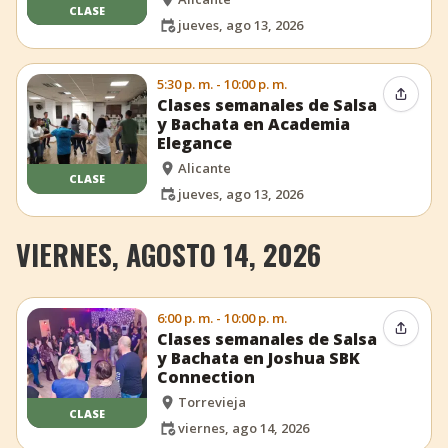
CLASE
jueves, ago 13, 2026
5:30 p. m. - 10:00 p. m.
Compar
Clases semanales de Salsa
y Bachata en Academia
Elegance
Alicante
CLASE
jueves, ago 13, 2026
VIERNES, AGOSTO 14, 2026
6:00 p. m. - 10:00 p. m.
Compar
Clases semanales de Salsa
y Bachata en Joshua SBK
Connection
Torrevieja
CLASE
viernes, ago 14, 2026