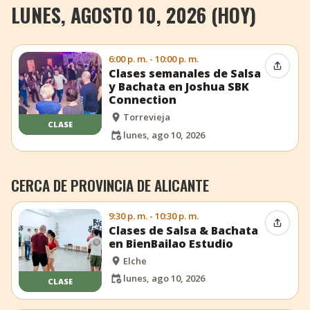
LUNES, AGOSTO 10, 2026 (HOY)
6:00 p. m. - 10:00 p. m.
Compar
Clases semanales de Salsa
y Bachata en Joshua SBK
Connection
Torrevieja
CLASE
lunes, ago 10, 2026
CERCA DE PROVINCIA DE ALICANTE
9:30 p. m. - 10:30 p. m.
Compar
Clases de Salsa & Bachata
en BienBailao Estudio
Elche
lunes, ago 10, 2026
CLASE