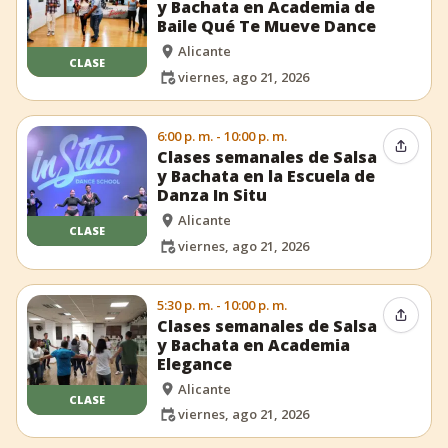
y Bachata en Academia de
Baile Qué Te Mueve Dance
Alicante
CLASE
viernes, ago 21, 2026
6:00 p. m. - 10:00 p. m.
Compar
Clases semanales de Salsa
y Bachata en la Escuela de
Danza In Situ
Alicante
CLASE
viernes, ago 21, 2026
5:30 p. m. - 10:00 p. m.
Compar
Clases semanales de Salsa
y Bachata en Academia
Elegance
Alicante
CLASE
viernes, ago 21, 2026