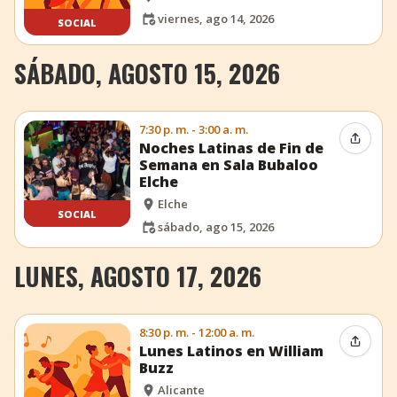
viernes, ago 14, 2026
SOCIAL
SÁBADO, AGOSTO 15, 2026
7:30 p. m. - 3:00 a. m.
Compar
Noches Latinas de Fin de
Semana en Sala Bubaloo
Elche
Elche
SOCIAL
sábado, ago 15, 2026
LUNES, AGOSTO 17, 2026
8:30 p. m. - 12:00 a. m.
Compar
Lunes Latinos en William
Buzz
Alicante