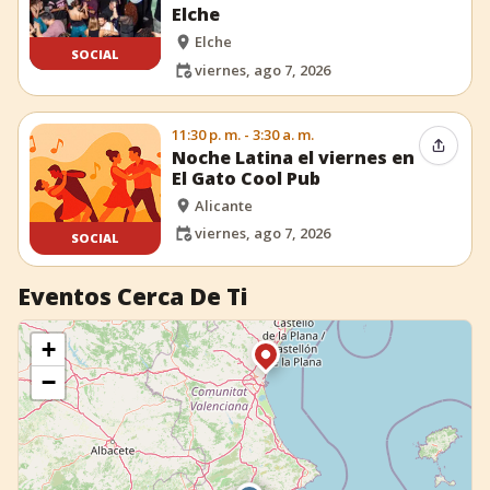
Elche
Elche
SOCIAL
viernes, ago 7, 2026
11:30 p. m. - 3:30 a. m.
Compar
Noche Latina el viernes en
El Gato Cool Pub
Alicante
viernes, ago 7, 2026
SOCIAL
Eventos Cerca De Ti
+
−