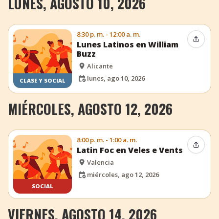
LUNES, AGOSTO 10, 2026
8:30 p. m. - 12:00 a. m.
Compar
Lunes Latinos en William
Buzz
Alicante
lunes, ago 10, 2026
CLASE Y SOCIAL
MIÉRCOLES, AGOSTO 12, 2026
8:00 p. m. - 1:00 a. m.
Compar
Latin Foc en Veles e Vents
Valencia
miércoles, ago 12, 2026
SOCIAL
VIERNES, AGOSTO 14, 2026