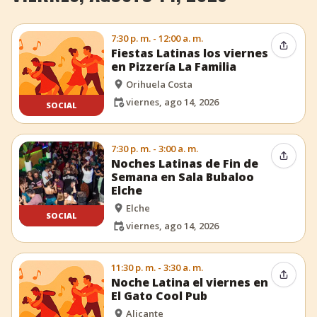
7:30 p. m. - 12:00 a. m.
Compar
Fiestas Latinas los viernes
en Pizzería La Familia
Orihuela Costa
viernes, ago 14, 2026
SOCIAL
7:30 p. m. - 3:00 a. m.
Compar
Noches Latinas de Fin de
Semana en Sala Bubaloo
Elche
Elche
SOCIAL
viernes, ago 14, 2026
11:30 p. m. - 3:30 a. m.
Compar
Noche Latina el viernes en
El Gato Cool Pub
Alicante