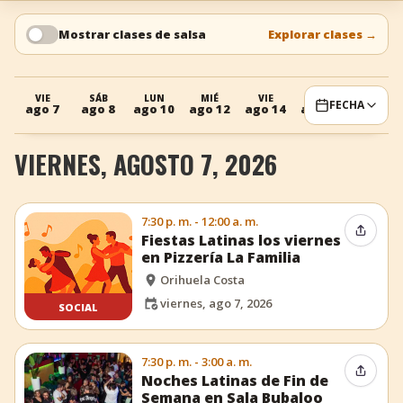
+
Añadir evento
Mostrar clases de salsa
Explorar clases
→
VIE
SÁB
LUN
MIÉ
VIE
SÁB
LUN
FECHA
ago 7
ago 8
ago 10
ago 12
ago 14
ago 15
ago 17
VIERNES, AGOSTO 7, 2026
7:30 p. m. - 12:00 a. m.
Compar
Fiestas Latinas los viernes
en Pizzería La Familia
Orihuela Costa
viernes, ago 7, 2026
SOCIAL
7:30 p. m. - 3:00 a. m.
Compar
Noches Latinas de Fin de
Semana en Sala Bubaloo