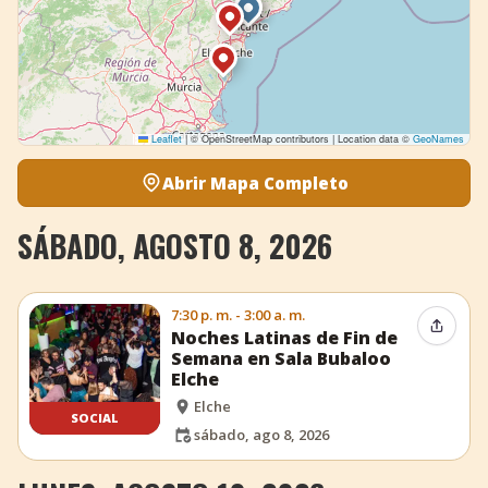
Leaflet
|
© OpenStreetMap contributors | Location data ©
GeoNames
Abrir Mapa Completo
SÁBADO, AGOSTO 8, 2026
7:30 p. m. - 3:00 a. m.
Compar
Noches Latinas de Fin de
Semana en Sala Bubaloo
Elche
Elche
SOCIAL
sábado, ago 8, 2026