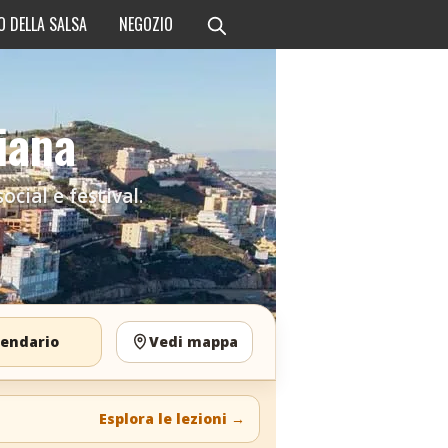
O DELLA SALSA
NEGOZIO
iana
cial e festival.
lendario
Vedi mappa
Esplora le lezioni
→