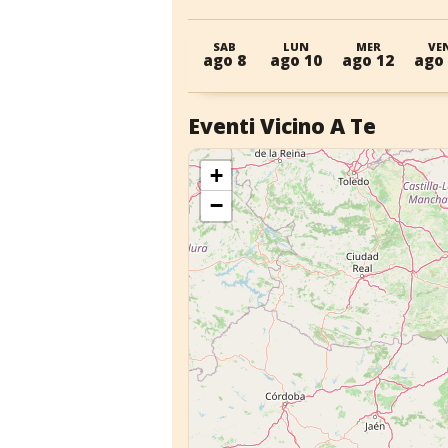
SAB
LUN
MER
VE
ago 8
ago 10
ago 12
ago
Eventi Vicino A Te
+
−