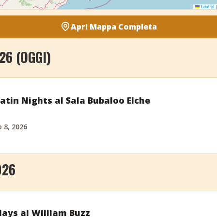
Leaflet
|
Apri Mappa Completa
26 (OGGI)
tin Nights al Sala Bubaloo Elche
 8, 2026
026
ays al William Buzz