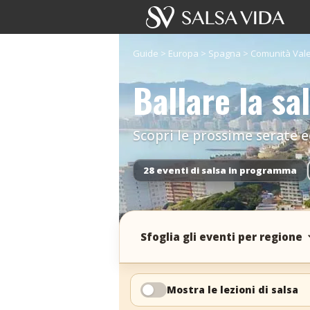
Guide
>
Europa
>
Spagna
>
Comunità Val
Ballare la s
Scopri le prossime serate ed
28 eventi di salsa in programma
Sfoglia gli eventi per regione
Mostra le lezioni di salsa