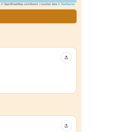
© OpenStreetMap contributors | Location data ©
GeoNames
Condividi evento
Condividi evento