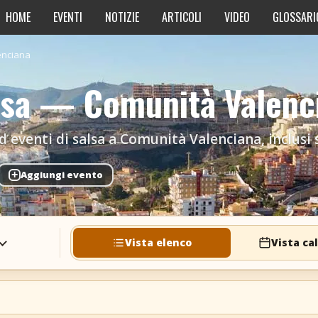
HOME
EVENTI
NOTIZIE
ARTICOLI
VIDEO
GLOSSARI
enciana
alsa — Comunità Valenc
 eventi di salsa a Comunità Valenciana, inclusi so
+
Aggiungi evento
Vista elenco
Vista ca