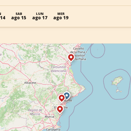
N
SAB
LUN
MER
 14
ago 15
ago 17
ago 19