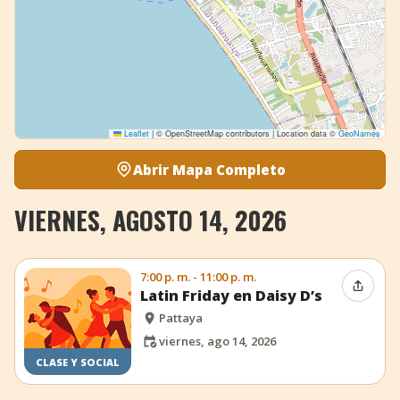
Leaflet
|
© OpenStreetMap contributors | Location data ©
GeoNames
Abrir Mapa Completo
VIERNES, AGOSTO 14, 2026
7:00 p. m. - 11:00 p. m.
Compar
Latin Friday en Daisy D’s
Pattaya
viernes, ago 14, 2026
CLASE Y SOCIAL