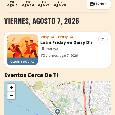
VIE
VIE
VIE
VIE
FECHA
ago 7
ago 14
ago 21
ago 28
+
Añadir evento
VIERNES, AGOSTO 7, 2026
7:00 p. m. - 11:00 p. m.
Compar
Latin Friday en Daisy D’s
Pattaya
viernes, ago 7, 2026
CLASE Y SOCIAL
Eventos Cerca De Ti
+
−