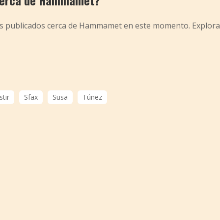
 cerca de Hammamet?
mos publicados cerca de Hammamet en este momento. Explora
tir
Sfax
Susa
Túnez