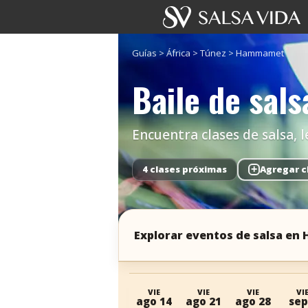
Guías
>
África
>
Túnez
>
Hammamet
Baile de sa
Encuentra clases de salsa, 
4 clases próximas
+
Agregar c
Explorar eventos de salsa e
VIE
VIE
VIE
VI
ago 14
ago 21
ago 28
sep