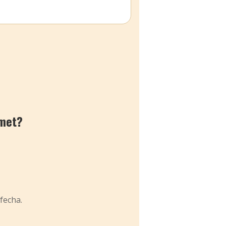
met?
fecha.