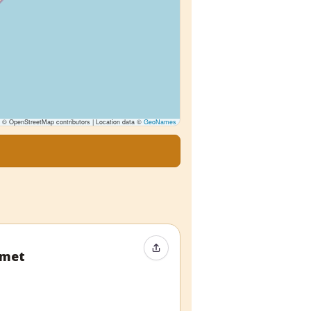
© OpenStreetMap contributors | Location data ©
GeoNames
Compartir evento
amet