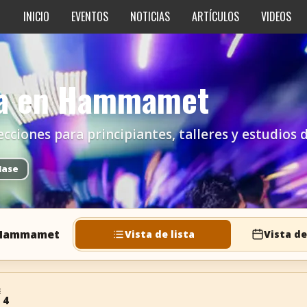
INICIO
EVENTOS
NOTICIAS
ARTÍCULOS
VIDEOS
lsa en Hammamet
lecciones para principiantes, talleres y estudio
lase
n Hammamet
Vista de lista
Vista de
E
 4