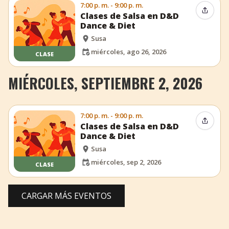
7:00 p. m. - 9:00 p. m.
Compar
Clases de Salsa en D&D
Dance & Diet
Susa
miércoles, ago 26, 2026
CLASE
MIÉRCOLES, SEPTIEMBRE 2, 2026
7:00 p. m. - 9:00 p. m.
Compar
Clases de Salsa en D&D
Dance & Diet
Susa
miércoles, sep 2, 2026
CLASE
CARGAR MÁS EVENTOS