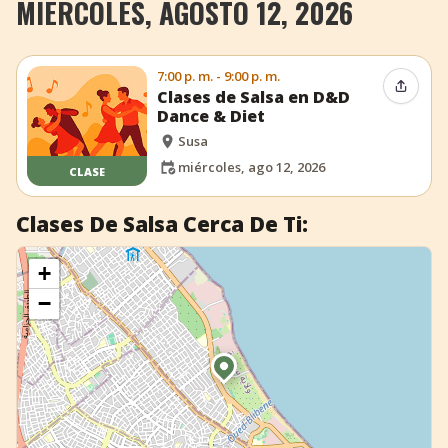
MIÉRCOLES, AGOSTO 12, 2026
+
Añadir evento
7:00 p. m. - 9:00 p. m.
Compar
Clases de Salsa en D&D
Dance & Diet
Susa
miércoles, ago 12, 2026
CLASE
Clases De Salsa Cerca De Ti:
+
−