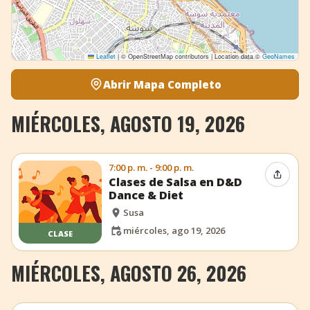
Leaflet
|
© OpenStreetMap contributors | Location data ©
GeoNames
Abrir Mapa Completo
MIÉRCOLES, AGOSTO 19, 2026
7:00 p. m. - 9:00 p. m.
Compar
Clases de Salsa en D&D
Dance & Diet
Susa
miércoles, ago 19, 2026
CLASE
MIÉRCOLES, AGOSTO 26, 2026