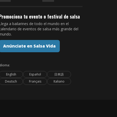
Promociona tu evento o festival de salsa
Llega a bailarines de todo el mundo en el
calendario de eventos de salsa más grande del
mundo.
Anúnciate en Salsa Vida
Idioma:
English
Español
日本語
Deutsch
Français
Italiano