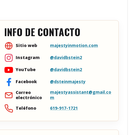
INFO DE CONTACTO
majestyinmotion.com
Sitio web
@davidbstein2
Instagram
@davidbstein2
YouTube
@dsteinmajesty
Facebook
majestyassistant@gmail.co
Correo
electrónico
m
619-917-1721
Teléfono