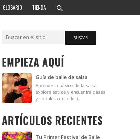
GLOSARIO
TIENDA
Buscar
BUSCAR
EMPIEZA AQUÍ
Guía de baile de salsa
Aprende lo básico de la salsa,
explora estilos y encuentra clases
y sociales cerca de ti.
ARTÍCULOS RECIENTES
Tu Primer Festival de Baile