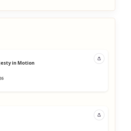
Compartir even
jesty in Motion
26
Compartir even