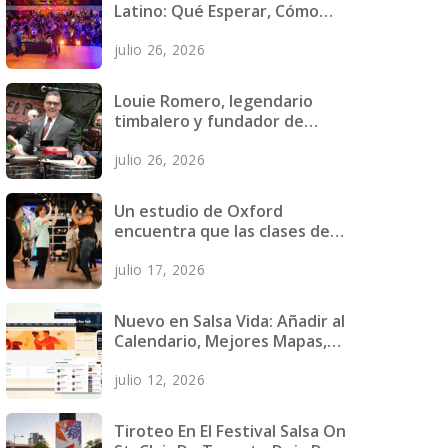
Latino: Qué Esperar, Cómo
Prepararte y Qué Llevar
julio 26, 2026
Louie Romero, legendario
timbalero y fundador de
Mazacote, fallece
julio 26, 2026
Un estudio de Oxford
encuentra que las clases de
salsa reducen los síntomas
julio 17, 2026
depresivos en jóvenes
adultos
Nuevo en Salsa Vida: Añadir al
Calendario, Mejores Mapas,
Páginas Más Rápidas y Más
julio 12, 2026
Tiroteo En El Festival Salsa On