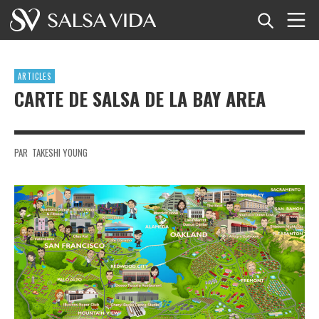
Accueil
ARTICLES
Événements
CARTE DE SALSA DE LA BAY AREA
Actualités
PAR
TAKESHI YOUNG
Articles
Vidéos
Glossaire
Boutique
TuneTempo