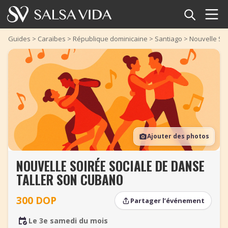
Accueil
Guides
>
Caraïbes
>
République dominicaine
>
Santiago
>
Nouvelle So
Événements
Actualités
Articles
Ajouter des photos
Vidéos
NOUVELLE SOIRÉE SOCIALE DE DANSE
Glossaire
TALLER SON CUBANO
Boutique
300 DOP
Partager l’événement
TuneTempo
Le 3e samedi du mois