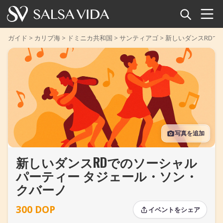
ホーム
ガイド
>
カリブ海
>
ドミニカ共和国
>
サンティアゴ
>
新しいダンスRDで
イベント
ニュース
記事
写真を追加
動画
新しいダンスRDでのソーシャル
サルサ用語集
パーティー タジェール・ソン・
ショップ
クバーノ
300 DOP
TuneTempo
イベントをシェア