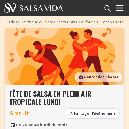
Accueil
Guides
>
Amérique du Nord
>
États-Unis
>
Californie
>
Fresno
>
Fête de
Événements
Actualités
Articles
Ajouter des photos
Vidéos
FÊTE DE SALSA EN PLEIN AIR
Glossaire
TROPICALE LUNDI
Boutique
Gratuit
Partager l’événement
TuneTempo
Le 2e et 4e lundi du mois