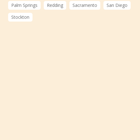
Palm Springs
Redding
Sacramento
San Diego
Stockton