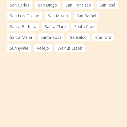
San Carlos
San Diego
San Francisco
San José
San Luis Obispo
San Mateo
San Rafael
Santa Barbara
Santa Clara
Santa Cruz
Santa Maria
Santa Rosa
Sausalito
Stanford
Sunnyvale
Vallejo
Walnut Creek