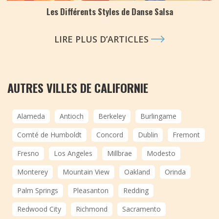
Les Différents Styles de Danse Salsa
LIRE PLUS D’ARTICLES
AUTRES VILLES DE CALIFORNIE
Alameda
Antioch
Berkeley
Burlingame
Comté de Humboldt
Concord
Dublin
Fremont
Fresno
Los Angeles
Millbrae
Modesto
Monterey
Mountain View
Oakland
Orinda
Palm Springs
Pleasanton
Redding
Redwood City
Richmond
Sacramento