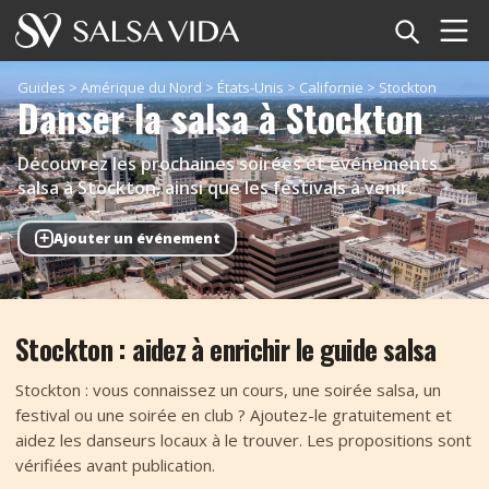
Accueil
Guides
>
Amérique du Nord
>
États-Unis
>
Californie
>
Stockton
Danser la salsa à Stockton
Événements
Découvrez les prochaines soirées et événements
Actualités
salsa à Stockton, ainsi que les festivals à venir.
+
Ajouter un événement
Articles
Vidéos
Stockton : aidez à enrichir le guide salsa
Glossaire
Stockton : vous connaissez un cours, une soirée salsa, un
Boutique
festival ou une soirée en club ? Ajoutez-le gratuitement et
aidez les danseurs locaux à le trouver. Les propositions sont
TuneTempo
vérifiées avant publication.