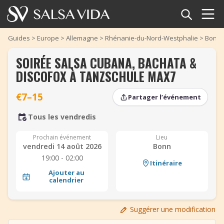
Accueil
Guides
>
Europe
>
Allemagne
>
Rhénanie-du-Nord-Westphalie
>
Bonn
SOIRÉE SALSA CUBANA, BACHATA &
Événements
DISCOFOX À TANZSCHULE MAX7
Actualités
€7–15
Partager l’événement
Articles
‹
‹
›
›
Tous les vendredis
Vidéos
Prochain événement
Lieu
vendredi 14 août 2026
Bonn
19:00 - 02:00
Glossaire
Itinéraire
Ajouter au
calendrier
Boutique
Suggérer une modification
TuneTempo