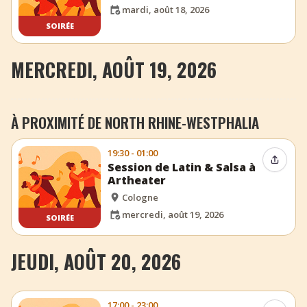
mardi, août 18, 2026
SOIRÉE
MERCREDI, AOÛT 19, 2026
À PROXIMITÉ DE NORTH RHINE-WESTPHALIA
19:30 - 01:00
Partag
Session de Latin & Salsa à
Artheater
Cologne
mercredi, août 19, 2026
SOIRÉE
JEUDI, AOÛT 20, 2026
17:00 - 23:00