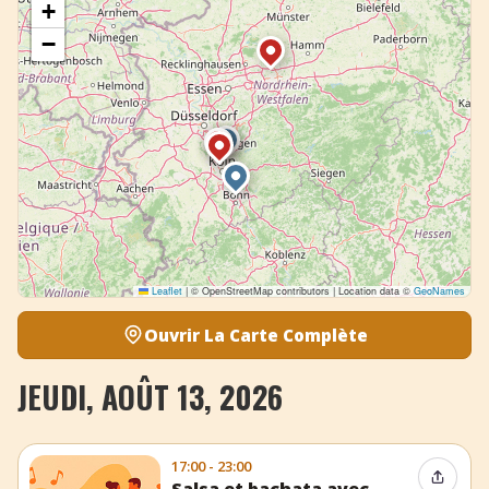
+
−
Leaflet
|
© OpenStreetMap contributors | Location data ©
GeoNames
Ouvrir La Carte Complète
JEUDI, AOÛT 13, 2026
17:00 - 23:00
Partag