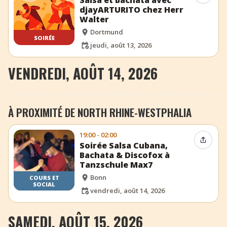
Salsa et bachata avec
djayARTURITO chez Herr
Walter
Dortmund
SOIRÉE
jeudi, août 13, 2026
VENDREDI, AOÛT 14, 2026
À PROXIMITÉ DE NORTH RHINE-WESTPHALIA
19:00 - 02:00
Partag
Soirée Salsa Cubana,
Bachata & Discofox à
Tanzschule Max7
Bonn
COURS ET
SOCIAL
vendredi, août 14, 2026
SAMEDI, AOÛT 15, 2026