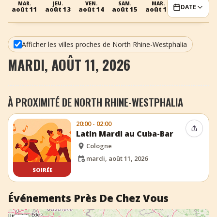
MAR.
JEU.
VEN.
SAM.
MAR.
MER.
DATE
août 11
août 13
août 14
août 15
août 18
août 19
a
+
Ajouter un événement
Afficher les villes proches de North Rhine-Westphalia
MARDI, AOÛT 11, 2026
À PROXIMITÉ DE NORTH RHINE-WESTPHALIA
20:00 - 02:00
Partag
Latin Mardi au Cuba-Bar
Cologne
mardi, août 11, 2026
SOIRÉE
Événements Près De Chez Vous