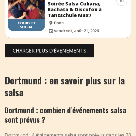
Partag
Soirée Salsa Cubana,
Bachata & Discofox à
Tanzschule Max7
Bonn
COURS ET
SOCIAL
vendredi, août 21, 2026
CHARGER PLUS D’ÉVÉNEMENTS
Dortmund : en savoir plus sur la
salsa
Dortmund : combien d’événements salsa
sont prévus ?
Dortmund : 4 événements salsa sont prévus dans les 30