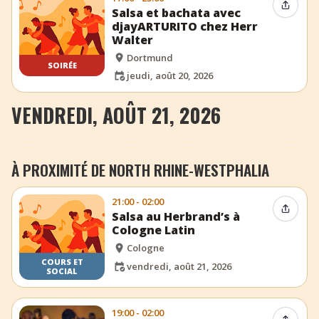
Partag
Salsa et bachata avec
djayARTURITO chez Herr
Walter
Dortmund
SOIRÉE
jeudi, août 20, 2026
VENDREDI, AOÛT 21, 2026
À PROXIMITÉ DE NORTH RHINE-WESTPHALIA
21:00 - 02:00
Partag
Salsa au Herbrand’s à
Cologne Latin
Cologne
COURS ET
vendredi, août 21, 2026
SOCIAL
19:00 - 02:00