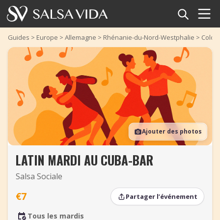
Accueil
Guides
>
Europe
>
Allemagne
>
Rhénanie-du-Nord-Westphalie
>
Colog
Événements
Actualités
Articles
Ajouter des photos
Vidéos
LATIN MARDI AU CUBA-BAR
Glossaire
Salsa Sociale
Boutique
€7
Partager l’événement
TuneTempo
Tous les mardis